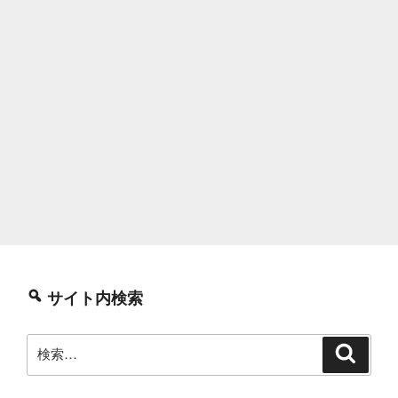
サイト内検索
検
検
索
索: