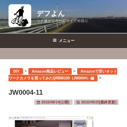
コ
ン
デフよん
テ
ジテ通どころかロードで外回り
ン
ツ
へ
メニュー
ス
キ
ッ
プ
>
>
DIY
Amazon商品レビュー
Amazonで安いネット
>
ワークカメラを買ってみたQRBM100（JW0004）編
JW0004-11
2016/08/14[公開]
2016/09/25[最終更新]