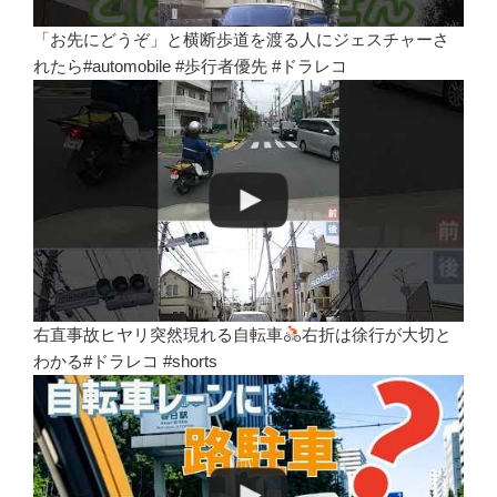
「お先にどうぞ」と横断歩道を渡る人にジェスチャーさ
れたら#automobile #歩行者優先 #ドラレコ
右直事故ヒヤリ突然現れる自転車
右折は徐行が大切と
わかる#ドラレコ #shorts