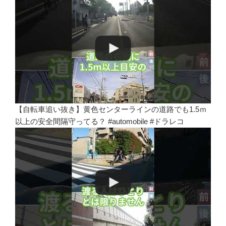
【自転車追い抜き】黄色センターラインの道路でも1.5ｍ
以上の安全間隔守ってる？ #automobile #ドラレコ