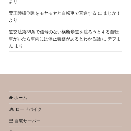
より
豊玉陸橋側道をモヤモヤと自転車で直進する
に
まじか！
より
道交法第38条で信号のない横断歩道を渡ろうとする自転
車がいたら車両には停止義務があるとわかる話
に
デフよ
ん
より
ホーム
ロードバイク
自宅サーバー