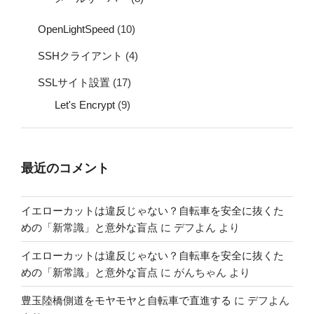
OpenLightSpeed
(10)
SSHクライアント
(4)
SSLサイト設置
(17)
Let's Encrypt
(9)
最近のコメント
イエローカットは違反じゃない？自転車を安全に抜くた
めの「新常識」と意外な盲点
に
デフよん
より
イエローカットは違反じゃない？自転車を安全に抜くた
めの「新常識」と意外な盲点
に
がんちゃん
より
豊玉陸橋側道をモヤモヤと自転車で直進する
に
デフよん