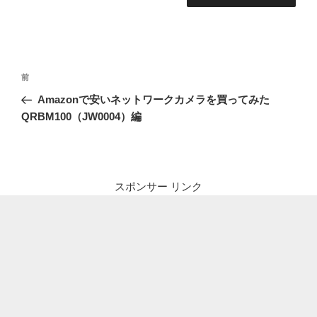
投
前
前
稿
の
Amazonで安いネットワークカメラを買ってみた
ナ
投
QRBM100（JW0004）編
ビ
稿
ゲ
ー
シ
スポンサー リンク
ョ
ン