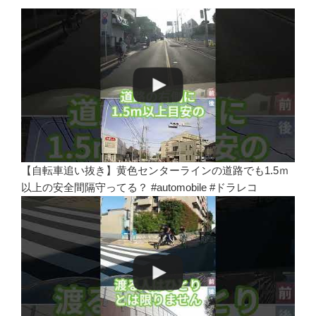
【自転車追い抜き】黄色センターラインの道路でも1.5ｍ
以上の安全間隔守ってる？ #automobile #ドラレコ