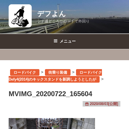
コ
ン
デフよん
テ
ジテ通どころかロードで外回り
ン
ツ
へ
メニュー
ス
キ
ッ
プ
>
>
ロードバイク
街乗り装備
ロードバイク
>
Defy4(2014)のキックスタンドを新調しようとしたが
MVIMG_20200722_165604
2020/08/03[公開]