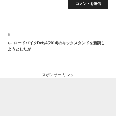
投
前
前
稿
の
ロードバイクDefy4(2014)のキックスタンドを新調し
ナ
投
ようとしたが
ビ
稿
ゲ
ー
シ
スポンサー リンク
ョ
ン