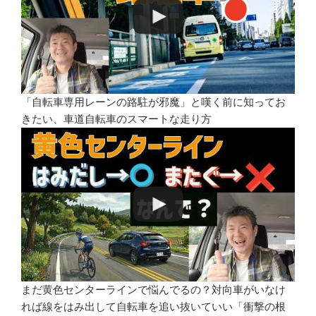
「自転車専用レーンの路駐が邪魔」と嘆く前に知ってお
きたい、車道自転車のスマートな走り方
まだ黄色センターラインで悩んでるの？対向車がいなけ
れば線をはみ出して自転車を追い抜いていい「衝撃の根