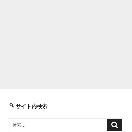
サイト内検索
検
検
索
索: