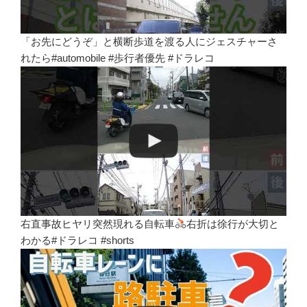
「お先にどうぞ」と横断歩道を渡る人にジェスチャーさ
れたら#automobile #歩行者優先 #ドラレコ
右直事故ヒヤリ突然現れる自転車
右折は徐行が大切と
わかる#ドラレコ #shorts