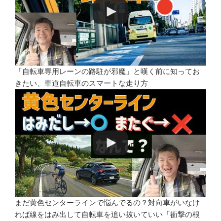
「自転車専用レーンの路駐が邪魔」と嘆く前に知ってお
きたい、車道自転車のスマートな走り方
まだ黄色センターラインで悩んでるの？対向車がいなけ
れば線をはみ出して自転車を追い抜いていい「衝撃の根