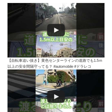
【自転車追い抜き】黄色センターラインの道路でも1.5ｍ
以上の安全間隔守ってる？ #automobile #ドラレコ