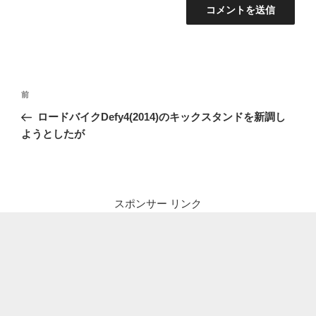
投
前
前
稿
の
ロードバイクDefy4(2014)のキックスタンドを新調し
ナ
投
ようとしたが
ビ
稿
ゲ
ー
シ
スポンサー リンク
ョ
ン