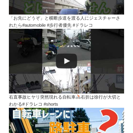
「お先にどうぞ」と横断歩道を渡る人にジェスチャーさ
れたら#automobile #歩行者優先 #ドラレコ
右直事故ヒヤリ突然現れる自転車
右折は徐行が大切と
わかる#ドラレコ #shorts