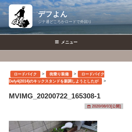
コ
ン
デフよん
テ
ジテ通どころかロードで外回り
ン
ツ
へ
メニュー
ス
キ
ッ
プ
>
>
ロードバイク
街乗り装備
ロードバイク
>
Defy4(2014)のキックスタンドを新調しようとしたが
MVIMG_20200722_165308-1
2020/08/03[公開]