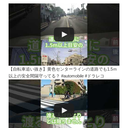
【自転車追い抜き】黄色センターラインの道路でも1.5ｍ
以上の安全間隔守ってる？ #automobile #ドラレコ