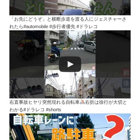
「お先にどうぞ」と横断歩道を渡る人にジェスチャーさ
れたら#automobile #歩行者優先 #ドラレコ
右直事故ヒヤリ突然現れる自転車
右折は徐行が大切と
わかる#ドラレコ #shorts