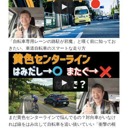
「自転車専用レーンの路駐が邪魔」と嘆く前に知ってお
きたい、車道自転車のスマートな走り方
まだ黄色センターラインで悩んでるの？対向車がいなけ
れば線をはみ出して自転車を追い抜いていい「衝撃の根