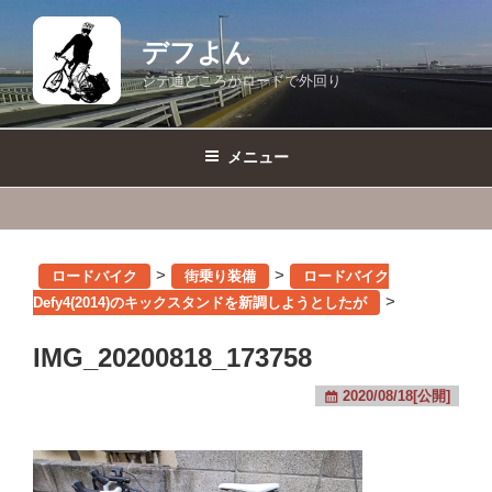
コ
ン
デフよん
テ
ジテ通どころかロードで外回り
ン
ツ
へ
メニュー
ス
キ
ッ
プ
>
>
ロードバイク
街乗り装備
ロードバイク
>
Defy4(2014)のキックスタンドを新調しようとしたが
IMG_20200818_173758
2020/08/18[公開]