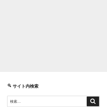
サイト内検索
検
検
索
索: