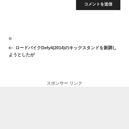
投
前
前
稿
の
ロードバイクDefy4(2014)のキックスタンドを新調し
ナ
投
ようとしたが
ビ
稿
ゲ
ー
シ
スポンサー リンク
ョ
ン