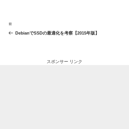
投
前
前
稿
の
DebianでSSDの最適化を考察【2015年版】
ナ
投
ビ
稿
ゲ
ー
スポンサー リンク
シ
ョ
ン