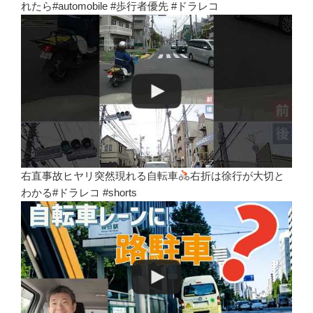
れたら#automobile #歩行者優先 #ドラレコ
右直事故ヒヤリ突然現れる自転車
右折は徐行が大切と
わかる#ドラレコ #shorts