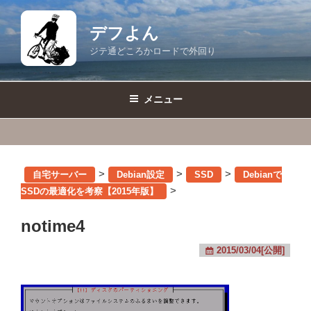
コ
ン
デフよん
テ
ジテ通どころかロードで外回り
ン
ツ
へ
メニュー
ス
キ
ッ
プ
>
>
>
自宅サーバー
Debian設定
SSD
Debianで
>
SSDの最適化を考察【2015年版】
notime4
2015/03/04[公開]