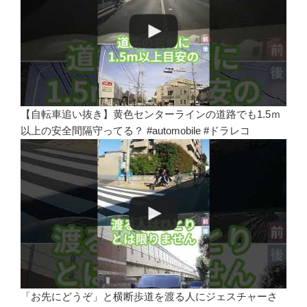
【自転車追い抜き】黄色センターラインの道路でも1.5ｍ
以上の安全間隔守ってる？ #automobile #ドラレコ
「お先にどうぞ」と横断歩道を渡る人にジェスチャーさ