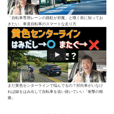
「自転車専用レーンの路駐が邪魔」と嘆く前に知ってお
きたい、車道自転車のスマートな走り方
まだ黄色センターラインで悩んでるの？対向車がいなけ
れば線をはみ出して自転車を追い抜いていい「衝撃の根
拠」