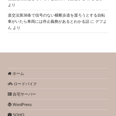
より
道交法第38条で信号のない横断歩道を渡ろうとする自転
車がいたら車両には停止義務があるとわかる話
に
デフよ
ん
より
ホーム
ロードバイク
自宅サーバー
WordPress
SOHO