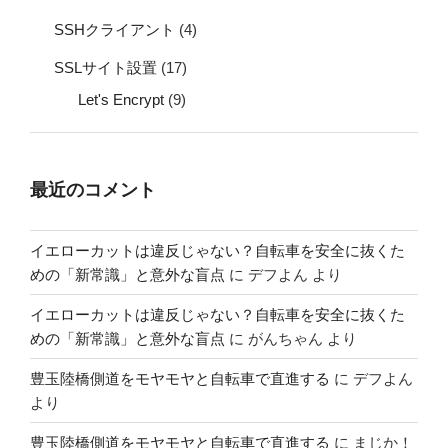
SSHクライアント
(4)
SSLサイト設置
(17)
Let's Encrypt
(9)
最近のコメント
イエローカットは違反じゃない？自転車を安全に抜くた
めの「新常識」と意外な盲点
に
デフよん
より
イエローカットは違反じゃない？自転車を安全に抜くた
めの「新常識」と意外な盲点
に
がんちゃん
より
豊玉陸橋側道をモヤモヤと自転車で直進する
に
デフよん
より
豊玉陸橋側道をモヤモヤと自転車で直進する
に
まじか！