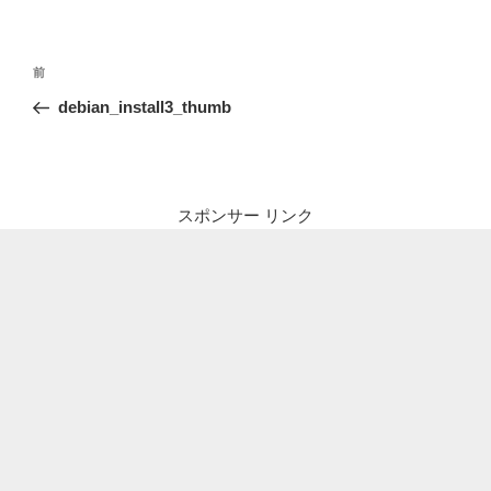
投
前
前
稿
の
debian_install3_thumb
ナ
投
ビ
稿
ゲ
ー
スポンサー リンク
シ
ョ
ン