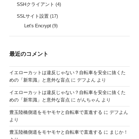
SSHクライアント
(4)
SSLサイト設置
(17)
Let's Encrypt
(9)
最近のコメント
イエローカットは違反じゃない？自転車を安全に抜くた
めの「新常識」と意外な盲点
に
デフよん
より
イエローカットは違反じゃない？自転車を安全に抜くた
めの「新常識」と意外な盲点
に
がんちゃん
より
豊玉陸橋側道をモヤモヤと自転車で直進する
に
デフよん
より
豊玉陸橋側道をモヤモヤと自転車で直進する
に
まじか！