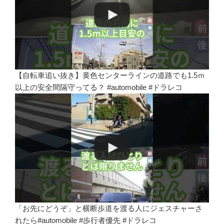
【自転車追い抜き】黄色センターラインの道路でも1.5ｍ
以上の安全間隔守ってる？ #automobile #ドラレコ
「お先にどうぞ」と横断歩道を渡る人にジェスチャーさ
れたら#automobile #歩行者優先 #ドラレコ