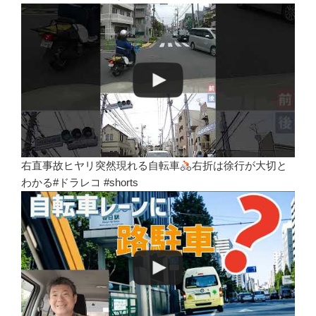
右直事故ヒヤリ突然現れる自転車
右折は徐行が大切と
わかる#ドラレコ #shorts