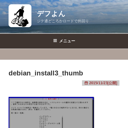
コ
ン
デフよん
テ
ジテ通どころかロードで外回り
ン
ツ
へ
メニュー
ス
キ
ッ
プ
debian_install3_thumb
2015/11/23[公開]