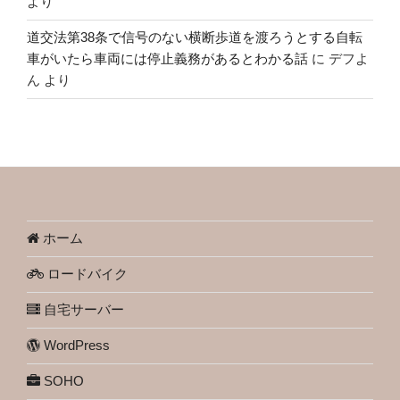
より
道交法第38条で信号のない横断歩道を渡ろうとする自転
車がいたら車両には停止義務があるとわかる話
に
デフよ
ん
より
ホーム
ロードバイク
自宅サーバー
WordPress
SOHO