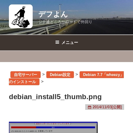
コ
ン
デフよん
テ
ジテ通どころかロードで外回り
ン
ツ
へ
メニュー
ス
キ
ッ
プ
>
>
自宅サーバー
Debian設定
Debian 7.7「wheezy」
>
のインストール
debian_install5_thumb.png
2014/11/03[公開]