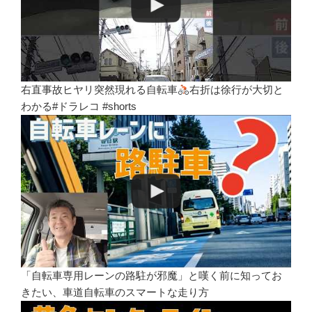
右直事故ヒヤリ突然現れる自転車
右折は徐行が大切と
わかる#ドラレコ #shorts
「自転車専用レーンの路駐が邪魔」と嘆く前に知ってお
きたい、車道自転車のスマートな走り方