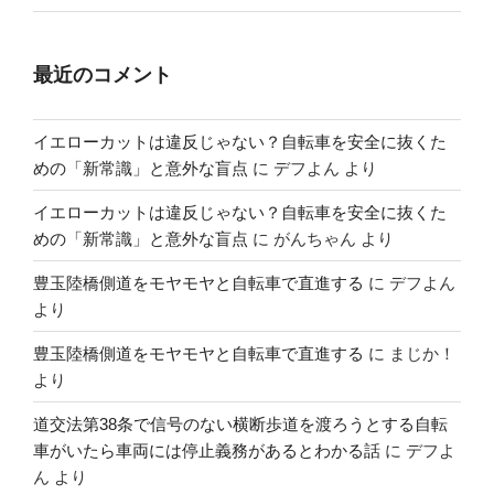
最近のコメント
イエローカットは違反じゃない？自転車を安全に抜くた
めの「新常識」と意外な盲点
に
デフよん
より
イエローカットは違反じゃない？自転車を安全に抜くた
めの「新常識」と意外な盲点
に
がんちゃん
より
豊玉陸橋側道をモヤモヤと自転車で直進する
に
デフよん
より
豊玉陸橋側道をモヤモヤと自転車で直進する
に
まじか！
より
道交法第38条で信号のない横断歩道を渡ろうとする自転
車がいたら車両には停止義務があるとわかる話
に
デフよ
ん
より