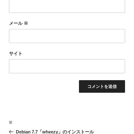
メール
※
サイト
投
前
前
稿
の
Debian 7.7「wheezy」のインストール