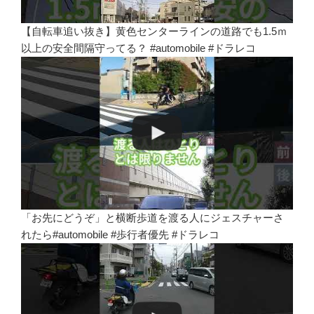
【自転車追い抜き】黄色センターラインの道路でも1.5ｍ
以上の安全間隔守ってる？ #automobile #ドラレコ
「お先にどうぞ」と横断歩道を渡る人にジェスチャーさ
れたら#automobile #歩行者優先 #ドラレコ