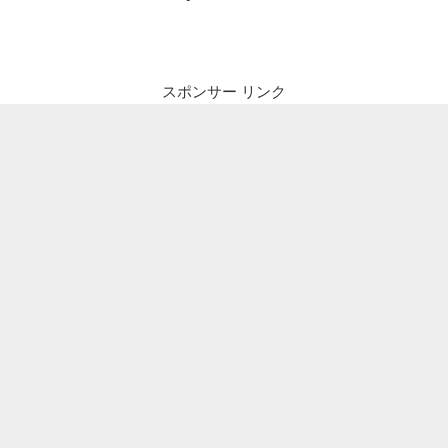
ナ
投
ビ
稿
ゲ
ー
スポンサー リンク
シ
ョ
ン