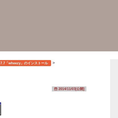
>
n 7.7「wheezy」のインストール
2014/11/03[公開]