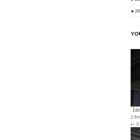
►
20
Y
【自
1.
レコ