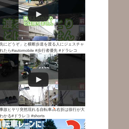
先にどうぞ」と横断歩道を渡る人にジェスチャ
れたら#automobile #歩行者優先 #ドラレコ
事故ヒヤリ突然現れる自転車
右折は徐行が大
わかる#ドラレコ #shorts