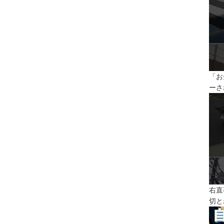
「お
ーさ
右直
切と