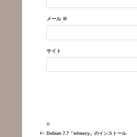
メール
※
サイト
投
前
前
稿
の
Debian 7.7「wheezy」のインストール