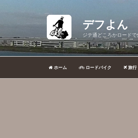
コ
ン
テ
デフよん
ン
ツ
ジテ通どころかロードで
へ
ス
キ
ッ
ホーム
ロードバイク
旅行
プ