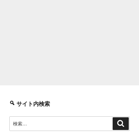
サイト内検索
検
検
索
索: