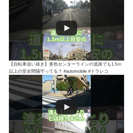
【自転車追い抜き】黄色センターラインの道路でも1.5ｍ
以上の安全間隔守ってる？ #automobile #ドラレコ