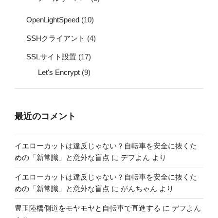
OpenLightSpeed
(10)
SSHクライアント
(4)
SSLサイト設置
(17)
Let's Encrypt
(9)
最近のコメント
イエローカットは違反じゃない？自転車を安全に抜くた
めの「新常識」と意外な盲点
に
デフよん
より
イエローカットは違反じゃない？自転車を安全に抜くた
めの「新常識」と意外な盲点
に
がんちゃん
より
豊玉陸橋側道をモヤモヤと自転車で直進する
に
デフよん