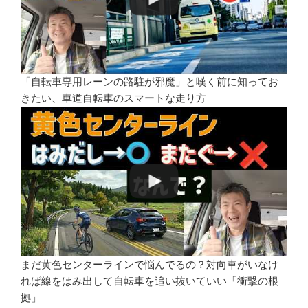
「自転車専用レーンの路駐が邪魔」と嘆く前に知ってお
きたい、車道自転車のスマートな走り方
まだ黄色センターラインで悩んでるの？対向車がいなけ
れば線をはみ出して自転車を追い抜いていい「衝撃の根
拠」