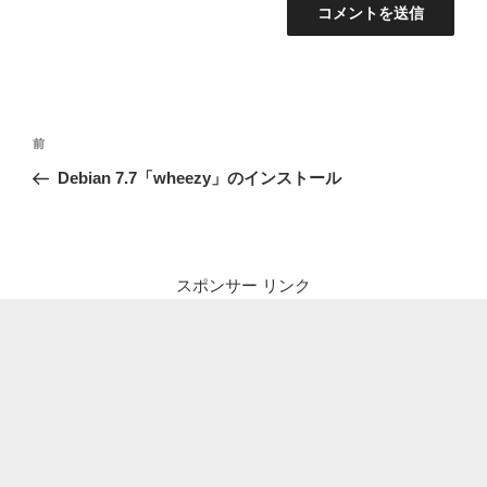
投
前
前
稿
の
Debian 7.7「wheezy」のインストール
ナ
投
ビ
稿
ゲ
ー
スポンサー リンク
シ
ョ
ン