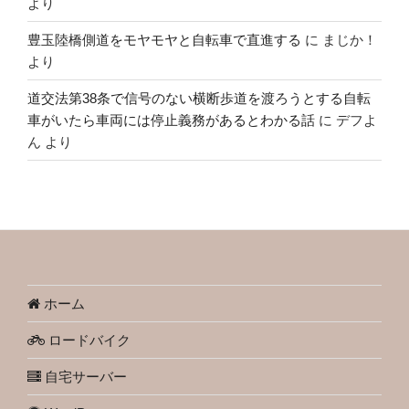
より
豊玉陸橋側道をモヤモヤと自転車で直進する
に
まじか！
より
道交法第38条で信号のない横断歩道を渡ろうとする自転
車がいたら車両には停止義務があるとわかる話
に
デフよ
ん
より
ホーム
ロードバイク
自宅サーバー