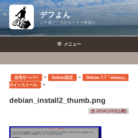
コ
ン
デフよん
テ
ジテ通どころかロードで外回り
ン
ツ
へ
メニュー
ス
キ
ッ
プ
>
>
自宅サーバー
Debian設定
Debian 7.7「wheezy」
>
のインストール
debian_install2_thumb.png
2014/11/03[公開]