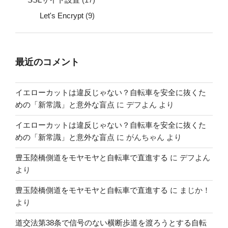
Let's Encrypt
(9)
最近のコメント
イエローカットは違反じゃない？自転車を安全に抜くた
めの「新常識」と意外な盲点
に
デフよん
より
イエローカットは違反じゃない？自転車を安全に抜くた
めの「新常識」と意外な盲点
に
がんちゃん
より
豊玉陸橋側道をモヤモヤと自転車で直進する
に
デフよん
より
豊玉陸橋側道をモヤモヤと自転車で直進する
に
まじか！
より
道交法第38条で信号のない横断歩道を渡ろうとする自転