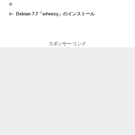
投
前
前
稿
の
Debian 7.7「wheezy」のインストール
ナ
投
ビ
稿
ゲ
ー
スポンサー リンク
シ
ョ
ン