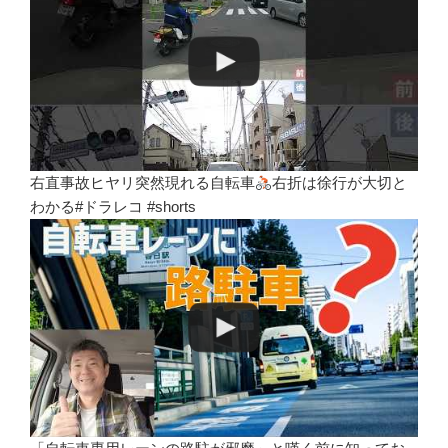
右直事故ヒヤリ突然現れる自転車
右折は徐行が大切と
わかる#ドラレコ #shorts