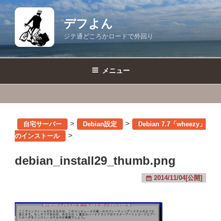
コ
ン
デフよん
テ
ジテ通どころかロードで外回り
ン
ツ
へ
メニュー
ス
キ
ッ
プ
>
>
自宅サーバー
Debian設定
Debian 7.7「wheezy」
>
のインストール
debian_install29_thumb.png
2014/11/04[公開]