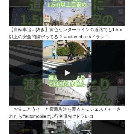
【自転車追い抜き】黄色センターラインの道路でも1.5ｍ
以上の安全間隔守ってる？ #automobile #ドラレコ
「お先にどうぞ」と横断歩道を渡る人にジェスチャーさ
れたら#automobile #歩行者優先 #ドラレコ