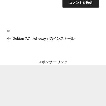
投
前
前
稿
の
Debian 7.7「wheezy」のインストール
ナ
投
ビ
稿
ゲ
ー
スポンサー リンク
シ
ョ
ン