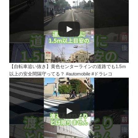
【自転車追い抜き】黄色センターラインの道路でも1.5ｍ
以上の安全間隔守ってる？ #automobile #ドラレコ