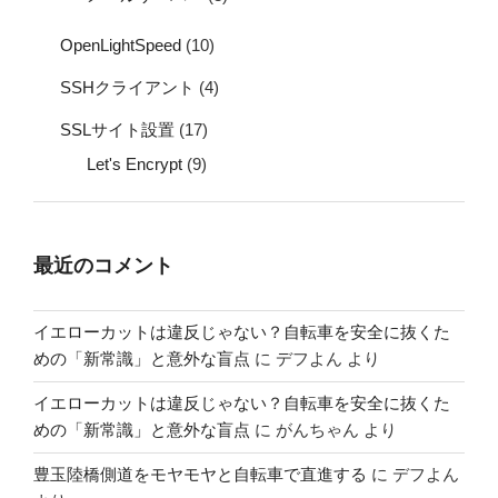
OpenLightSpeed
(10)
SSHクライアント
(4)
SSLサイト設置
(17)
Let's Encrypt
(9)
最近のコメント
イエローカットは違反じゃない？自転車を安全に抜くた
めの「新常識」と意外な盲点
に
デフよん
より
イエローカットは違反じゃない？自転車を安全に抜くた
めの「新常識」と意外な盲点
に
がんちゃん
より
豊玉陸橋側道をモヤモヤと自転車で直進する
に
デフよん