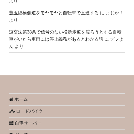
より
豊玉陸橋側道をモヤモヤと自転車で直進する
に
まじか！
より
道交法第38条で信号のない横断歩道を渡ろうとする自転
車がいたら車両には停止義務があるとわかる話
に
デフよ
ん
より
ホーム
ロードバイク
自宅サーバー