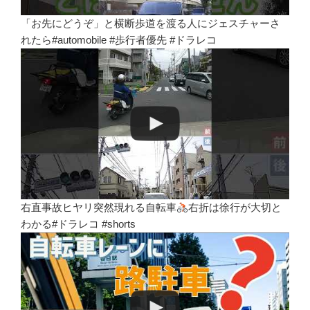
「お先にどうぞ」と横断歩道を渡る人にジェスチャーさ
れたら#automobile #歩行者優先 #ドラレコ
右直事故ヒヤリ突然現れる自転車
右折は徐行が大切と
わかる#ドラレコ #shorts