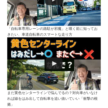
「自転車専用レーンの路駐が邪魔」と嘆く前に知ってお
きたい、車道自転車のスマートな走り方
まだ黄色センターラインで悩んでるの？対向車がいなけ
れば線をはみ出して自転車を追い抜いていい「衝撃の根
拠」