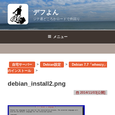
コ
ン
デフよん
テ
ジテ通どころかロードで外回り
ン
ツ
へ
メニュー
ス
キ
ッ
プ
>
>
自宅サーバー
Debian設定
Debian 7.7「wheezy」
>
のインストール
debian_install2.png
2014/11/03[公開]