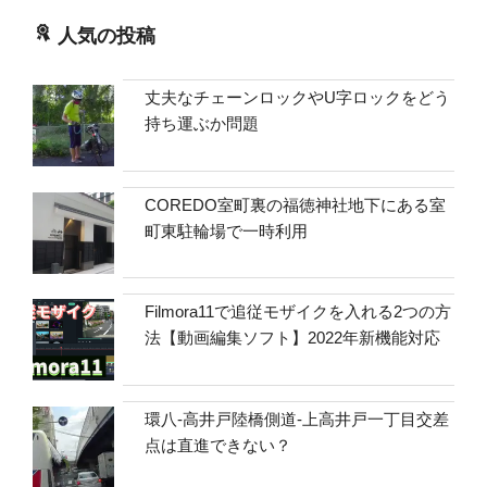
人気の投稿
丈夫なチェーンロックやU字ロックをどう
持ち運ぶか問題
COREDO室町裏の福徳神社地下にある室
町東駐輪場で一時利用
Filmora11で追従モザイクを入れる2つの方
法【動画編集ソフト】2022年新機能対応
環八-高井戸陸橋側道-上高井戸一丁目交差
点は直進できない？