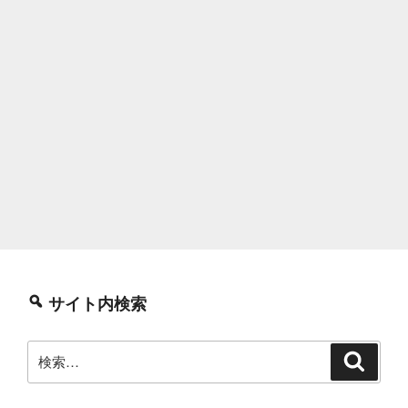
サイト内検索
検
検
索
索: