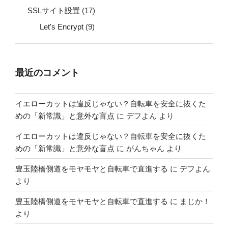
SSLサイト設置
(17)
Let's Encrypt
(9)
最近のコメント
イエローカットは違反じゃない？自転車を安全に抜くた
めの「新常識」と意外な盲点
に
デフよん
より
イエローカットは違反じゃない？自転車を安全に抜くた
めの「新常識」と意外な盲点
に
がんちゃん
より
豊玉陸橋側道をモヤモヤと自転車で直進する
に
デフよん
より
豊玉陸橋側道をモヤモヤと自転車で直進する
に
まじか！
より