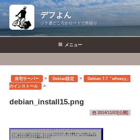
コ
ン
デフよん
テ
ジテ通どころかロードで外回り
ン
ツ
へ
メニュー
ス
キ
ッ
プ
>
>
自宅サーバー
Debian設定
Debian 7.7「wheezy」
>
のインストール
debian_install15.png
2014/11/03[公開]