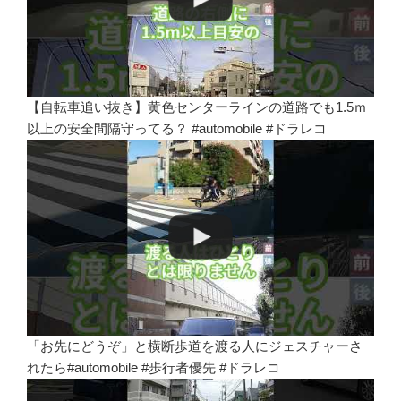
【自転車追い抜き】黄色センターラインの道路でも1.5ｍ
以上の安全間隔守ってる？ #automobile #ドラレコ
「お先にどうぞ」と横断歩道を渡る人にジェスチャーさ
れたら#automobile #歩行者優先 #ドラレコ