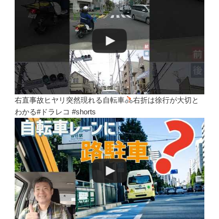
右直事故ヒヤリ突然現れる自転車
右折は徐行が大切と
わかる#ドラレコ #shorts