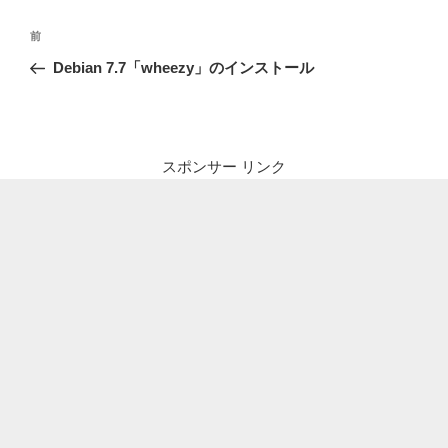
投
前
前
稿
の
Debian 7.7「wheezy」のインストール
ナ
投
ビ
稿
ゲ
ー
スポンサー リンク
シ
ョ
ン