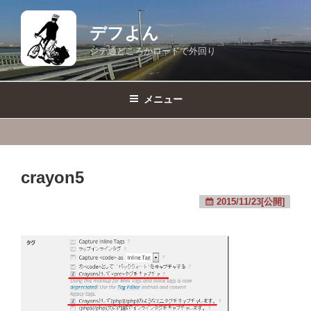
コ
ン
デフよん
テ
ジテ通どころかロードで外回り
ン
ツ
へ
メニュー
ス
キ
ッ
プ
crayon5
2015/11/23[公開]