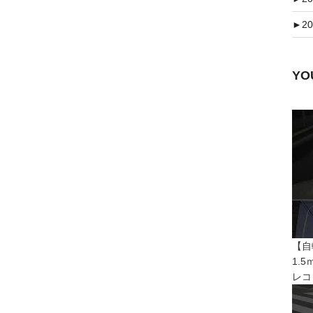
►
20
Y
【自
1.
レコ