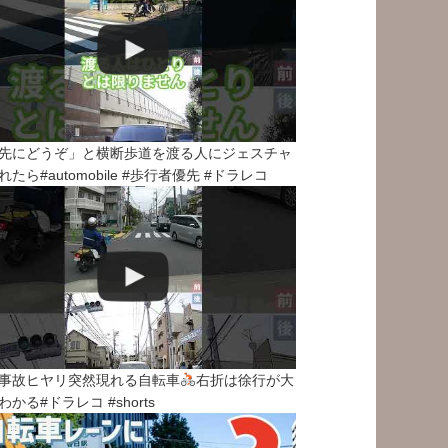
先にどうぞ」と横断歩道を渡る人にジェスチャ
れたら#automobile #歩行者優先 #ドラレコ
事故ヒヤリ突然現れる自転車
右折は徐行が大
わかる#ドラレコ #shorts