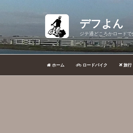
コ
ン
テ
デフよん
ン
ツ
ジテ通どころかロードで
へ
ス
キ
ッ
ホーム
ロードバイク
旅行
プ