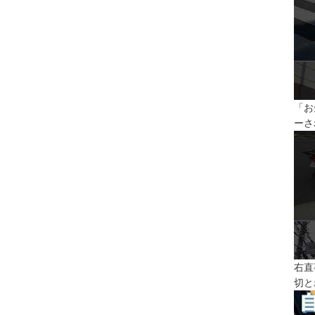
「お
ーさ
右直
切と