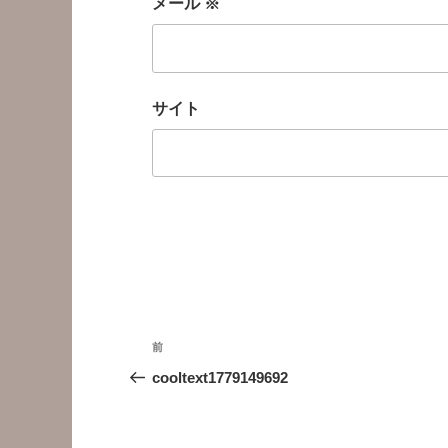
メール
※
サイト
投
前
前
稿
の
cooltext1779149692
投
ナ
稿