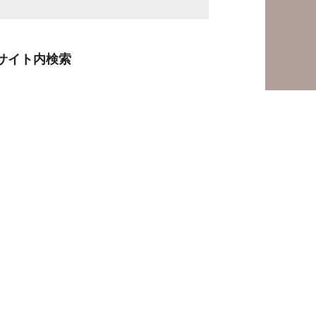
サイト内検索
検
索
人気の投稿
丈夫なチェーンロックやU字ロックを
どう持ち運ぶか問題
黄色いセンターラインでも自転車を抜
いてOK？2026年4月の新ルール、実
はみんなが誤解している3つのこと