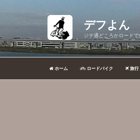
コ
ン
テ
デフよん
ン
ツ
ジテ通どころかロードで
へ
ス
キ
ッ
ホーム
ロードバイク
旅行
プ