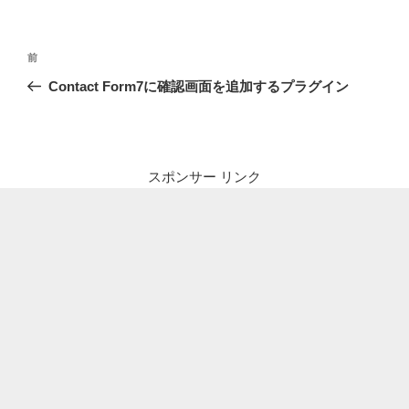
投
前
前
稿
の
Contact Form7に確認画面を追加するプラグイン
ナ
投
ビ
稿
ゲ
ー
スポンサー リンク
シ
ョ
ン