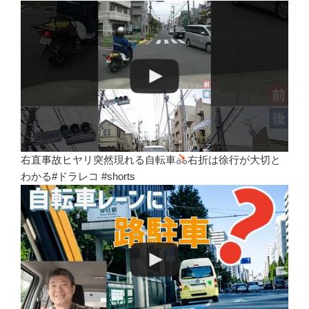
右直事故ヒヤリ突然現れる自転車
右折は徐行が大切と
わかる#ドラレコ #shorts