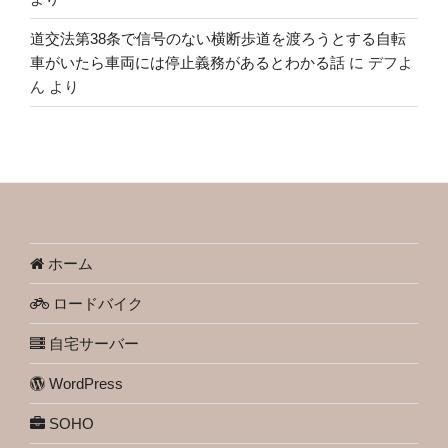
道交法第38条で信号のない横断歩道を渡ろうとする自転
車がいたら車両には停止義務があるとわかる話
に
デフよ
ん
より
ホーム
ロードバイク
自宅サーバー
WordPress
SOHO