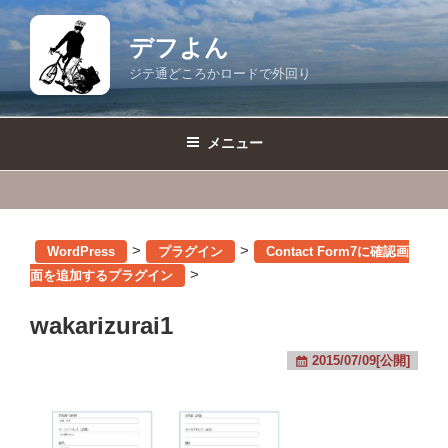
コ
ン
デフよん
テ
ジテ通どころかロードで外回り
ン
ツ
へ
メニュー
ス
キ
ッ
プ
>
>
WordPress
プラグイン
Contact Form7に確認画
>
面を追加するプラグイン
wakarizurai1
2015/07/09[公開]