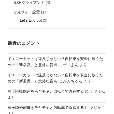
SSHクライアント
(4)
SSLサイト設置
(17)
Let's Encrypt
(9)
最近のコメント
イエローカットは違反じゃない？自転車を安全に抜くた
めの「新常識」と意外な盲点
に
デフよん
より
イエローカットは違反じゃない？自転車を安全に抜くた
めの「新常識」と意外な盲点
に
がんちゃん
より
豊玉陸橋側道をモヤモヤと自転車で直進する
に
デフよん
より
豊玉陸橋側道をモヤモヤと自転車で直進する
に
まじか！
より