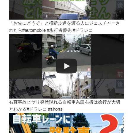
「お先にどうぞ」と横断歩道を渡る人にジェスチャーさ
れたら#automobile #歩行者優先 #ドラレコ
右直事故ヒヤリ突然現れる自転車🚴🏻右折は徐行が大切
とわかる#ドラレコ #shorts