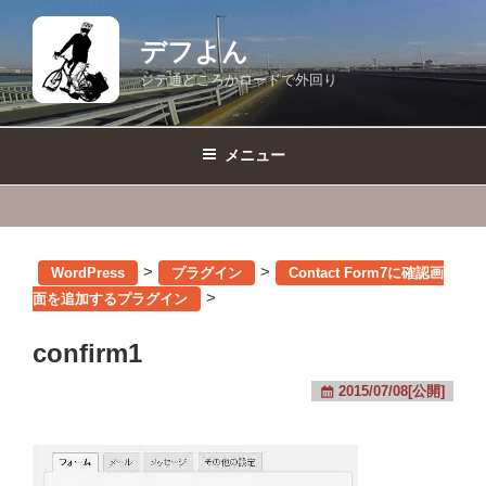
コ
ン
デフよん
テ
ジテ通どころかロードで外回り
ン
ツ
へ
メニュー
ス
キ
ッ
プ
>
>
WordPress
プラグイン
Contact Form7に確認画
>
面を追加するプラグイン
confirm1
2015/07/08[公開]