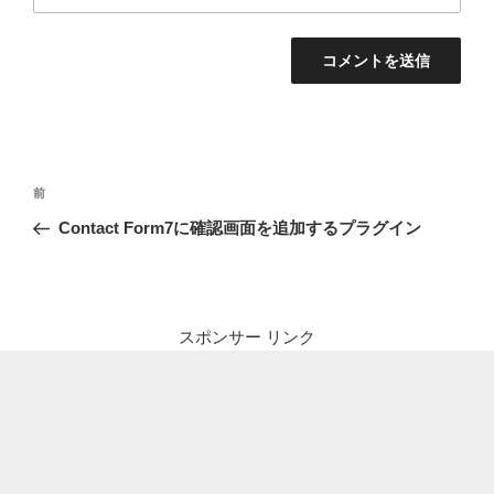
投
前
前
稿
の
Contact Form7に確認画面を追加するプラグイン
ナ
投
ビ
稿
ゲ
ー
スポンサー リンク
シ
ョ
ン