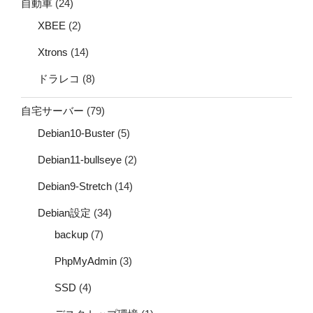
自動車
(24)
XBEE
(2)
Xtrons
(14)
ドラレコ
(8)
自宅サーバー
(79)
Debian10-Buster
(5)
Debian11-bullseye
(2)
Debian9-Stretch
(14)
Debian設定
(34)
backup
(7)
PhpMyAdmin
(3)
SSD
(4)