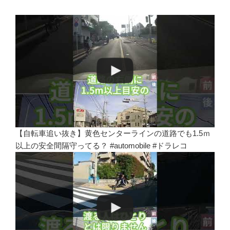
【自転車追い抜き】黄色センターラインの道路でも1.5ｍ
以上の安全間隔守ってる？ #automobile #ドラレコ