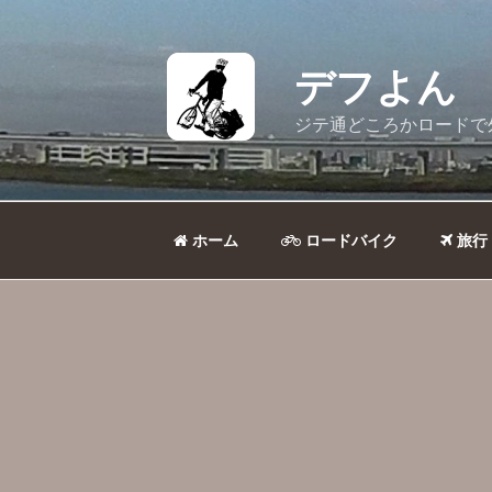
コ
ン
テ
デフよん
ン
ツ
ジテ通どころかロードで
へ
ス
キ
ッ
ホーム
ロードバイク
旅行
プ