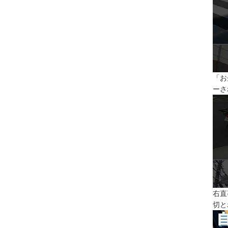
「お
ーさ
右直
切と