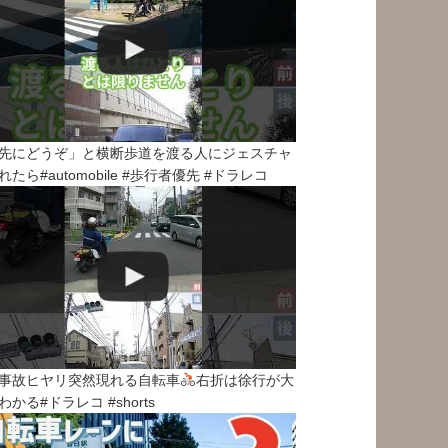
先にどうぞ」と横断歩道を渡る人にジェスチャ
れたら#automobile #歩行者優先 #ドラレコ
事故ヒヤリ突然現れる自転車
右折は徐行が大
わかる#ドラレコ #shorts