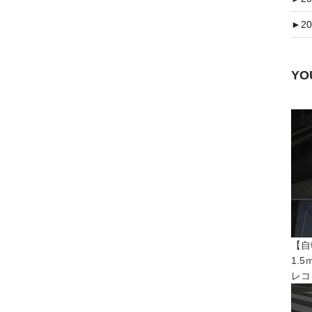
►
20
Y
【自
1.
レコ