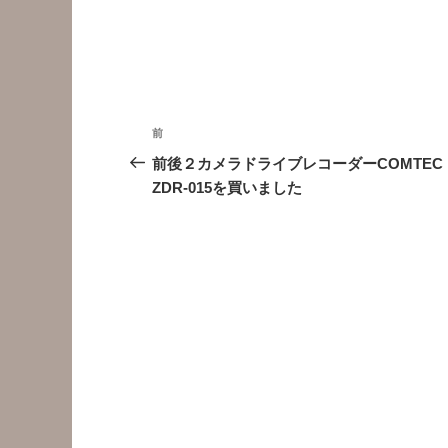
投
前
前
稿
の
前後２カメラドライブレコーダーCOMTEC
投
ZDR-015を買いました
ナ
稿
ビ
ゲ
ー
シ
ョ
ン