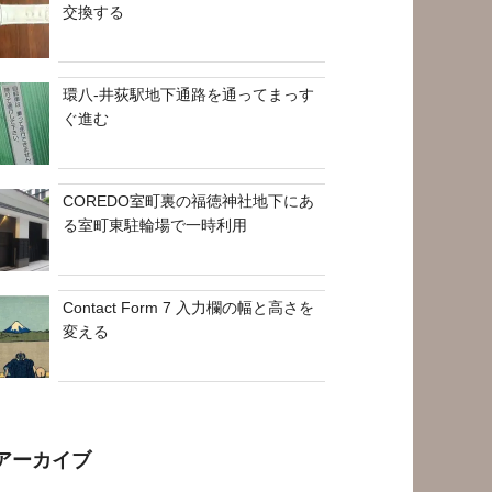
交換する
環八-井荻駅地下通路を通ってまっす
ぐ進む
COREDO室町裏の福徳神社地下にあ
る室町東駐輪場で一時利用
Contact Form 7 入力欄の幅と高さを
変える
アーカイブ