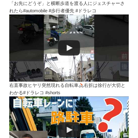
「お先にどうぞ」と横断歩道を渡る人にジェスチャーさ
れたら#automobile #歩行者優先 #ドラレコ
右直事故ヒヤリ突然現れる自転車
右折は徐行が大切と
わかる#ドラレコ #shorts