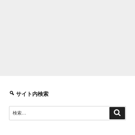
サイト内検索
検
検
索
索: