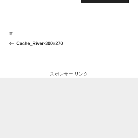
投
前
前
稿
の
Cache_River-300×270
ナ
投
ビ
稿
ゲ
ー
スポンサー リンク
シ
ョ
ン