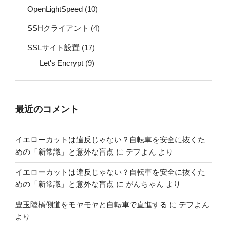
OpenLightSpeed
(10)
SSHクライアント
(4)
SSLサイト設置
(17)
Let's Encrypt
(9)
最近のコメント
イエローカットは違反じゃない？自転車を安全に抜くた
めの「新常識」と意外な盲点
に
デフよん
より
イエローカットは違反じゃない？自転車を安全に抜くた
めの「新常識」と意外な盲点
に
がんちゃん
より
豊玉陸橋側道をモヤモヤと自転車で直進する
に
デフよん
より