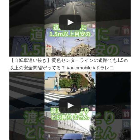
【自転車追い抜き】黄色センターラインの道路でも1.5ｍ
以上の安全間隔守ってる？ #automobile #ドラレコ