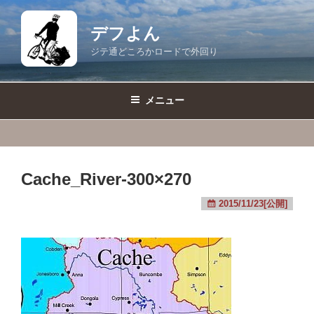
コ
ン
デフよん
テ
ジテ通どころかロードで外回り
ン
ツ
へ
メニュー
ス
キ
ッ
プ
Cache_River-300×270
2015/11/23[公開]