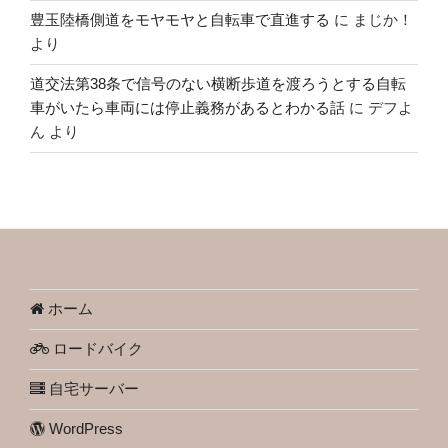
豊玉陸橋側道をモヤモヤと自転車で直進する
に
まじか！
より
道交法第38条で信号のない横断歩道を渡ろうとする自転
車がいたら車両には停止義務があるとわかる話
に
デフよ
ん
より
ホーム
ロードバイク
自宅サーバー
WordPress