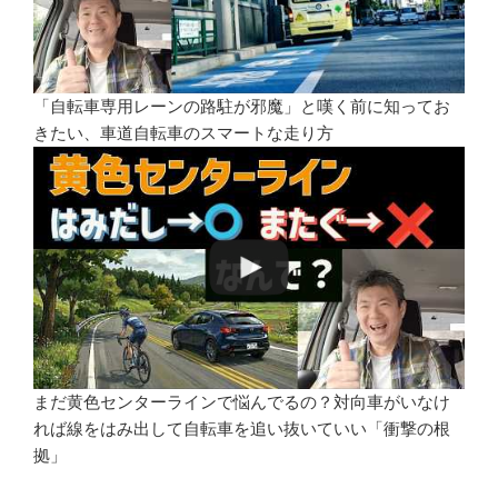
「自転車専用レーンの路駐が邪魔」と嘆く前に知ってお
きたい、車道自転車のスマートな走り方
まだ黄色センターラインで悩んでるの？対向車がいなけ
れば線をはみ出して自転車を追い抜いていい「衝撃の根
拠」