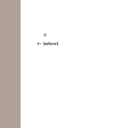
投
前
前
稿
の
before1
投
ナ
稿
ビ
ゲ
ー
シ
ョ
ン