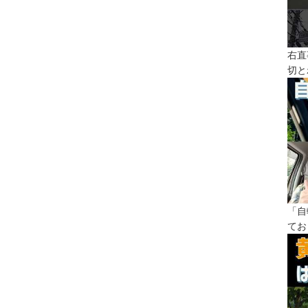
右直
切と
「自
てお