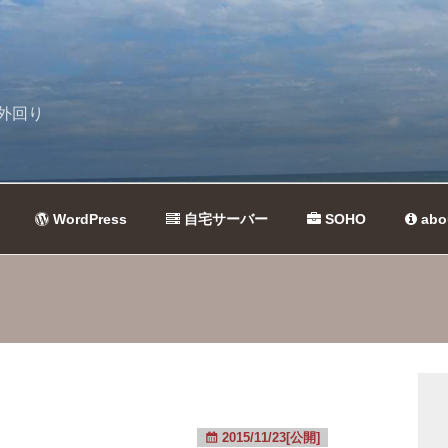
外回り
WordPress
自宅サーバー
SOHO
abo
2015/11/23[公開]