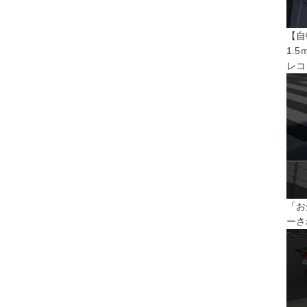
【自
1.
レコ
「お
ーさ