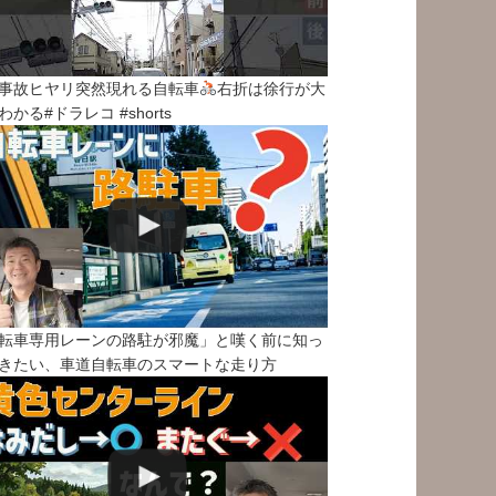
事故ヒヤリ突然現れる自転車
右折は徐行が大
わかる#ドラレコ #shorts
転車専用レーンの路駐が邪魔」と嘆く前に知っ
きたい、車道自転車のスマートな走り方