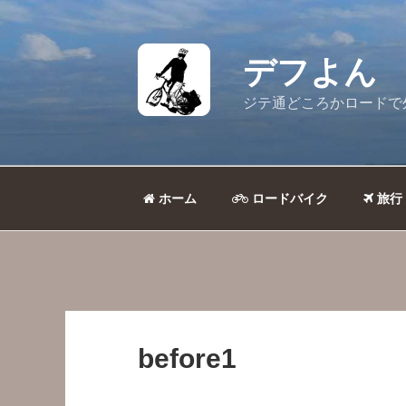
コ
ン
テ
デフよん
ン
ツ
ジテ通どころかロードで
へ
ス
キ
ッ
ホーム
ロードバイク
旅行
プ
before1