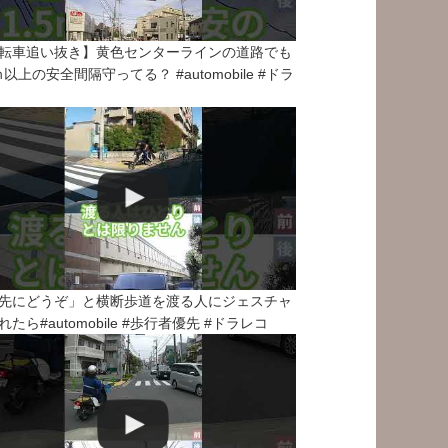
転車追い抜き】黄色センターラインの道路でも
5ｍ以上の安全間隔守ってる？ #automobile #ドラ
先にどうぞ」と横断歩道を渡る人にジェスチャ
れたら#automobile #歩行者優先 #ドラレコ