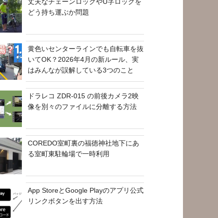
丈夫なチェーンロックやU字ロックを
どう持ち運ぶか問題
黄色いセンターラインでも自転車を抜
いてOK？2026年4月の新ルール、実
はみんなが誤解している3つのこと
ドラレコ ZDR-015 の前後カメラ2映
像を別々のファイルに分離する方法
COREDO室町裏の福徳神社地下にあ
る室町東駐輪場で一時利用
App StoreとGoogle Playのアプリ公式
リンクボタンを出す方法