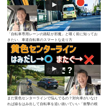
「自転車専用レーンの路駐が邪魔」と嘆く前に知ってお
きたい、車道自転車のスマートな走り方
まだ黄色センターラインで悩んでるの？対向車がいなけ
れば線をはみ出して自転車を追い抜いていい「衝撃の根