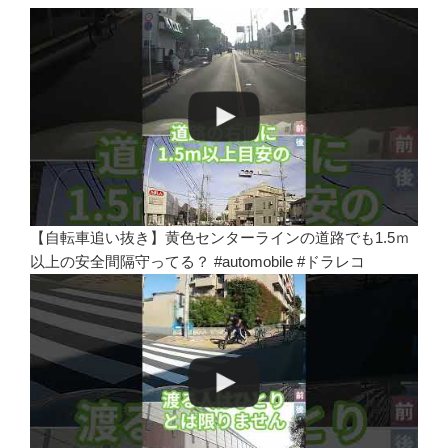
【自転車追い抜き】黄色センターラインの道路でも1.5ｍ
以上の安全間隔守ってる？ #automobile #ドラレコ