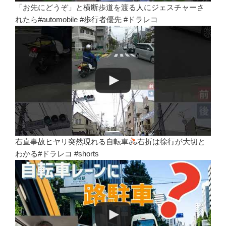
「お先にどうぞ」と横断歩道を渡る人にジェスチャーさ
れたら#automobile #歩行者優先 #ドラレコ
右直事故ヒヤリ突然現れる自転車
右折は徐行が大切と
わかる#ドラレコ #shorts