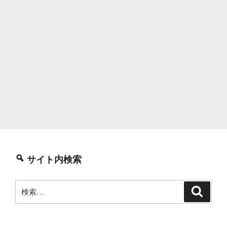
サイト内検索
検
検
索
索: