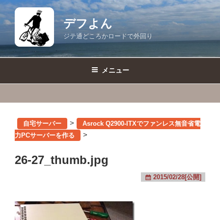
コ
ン
デフよん
テ
ジテ通どころかロードで外回り
ン
ツ
へ
メニュー
ス
キ
ッ
プ
>
自宅サーバー
Asrock Q2900-ITXでファンレス無音省電
>
力PCサーバーを作る
26-27_thumb.jpg
2015/02/28[公開]