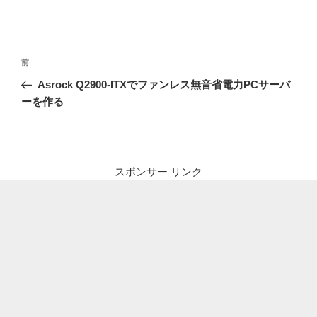
投
前
前
稿
の
Asrock Q2900-ITXでファンレス無音省電力PCサーバ
ナ
投
ーを作る
ビ
稿
ゲ
ー
シ
スポンサー リンク
ョ
ン