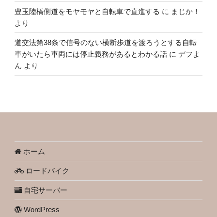
豊玉陸橋側道をモヤモヤと自転車で直進する
に
まじか！
より
道交法第38条で信号のない横断歩道を渡ろうとする自転
車がいたら車両には停止義務があるとわかる話
に
デフよ
ん
より
ホーム
ロードバイク
自宅サーバー
WordPress