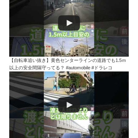
【自転車追い抜き】黄色センターラインの道路でも1.5ｍ
以上の安全間隔守ってる？ #automobile #ドラレコ