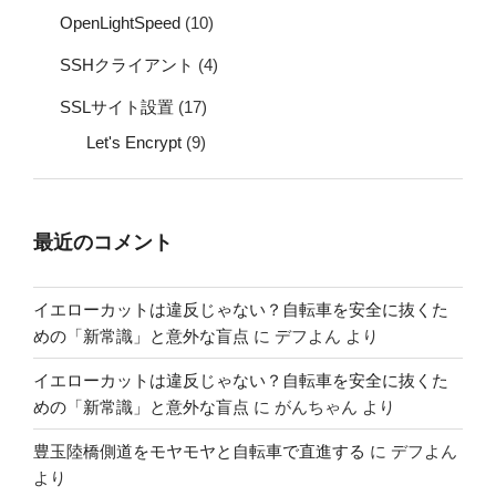
OpenLightSpeed
(10)
SSHクライアント
(4)
SSLサイト設置
(17)
Let's Encrypt
(9)
最近のコメント
イエローカットは違反じゃない？自転車を安全に抜くた
めの「新常識」と意外な盲点
に
デフよん
より
イエローカットは違反じゃない？自転車を安全に抜くた
めの「新常識」と意外な盲点
に
がんちゃん
より
豊玉陸橋側道をモヤモヤと自転車で直進する
に
デフよん
より