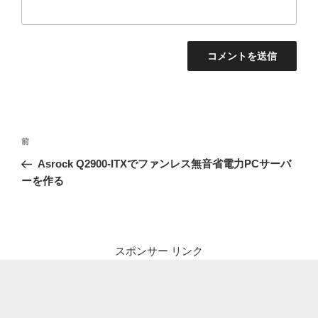
投
前
前
稿
の
Asrock Q2900-ITXでファンレス無音省電力PCサーバ
ナ
投
ーを作る
ビ
稿
ゲ
ー
シ
スポンサー リンク
ョ
ン