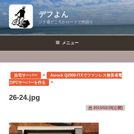
コ
ン
デフよん
テ
ジテ通どころかロードで外回り
ン
ツ
へ
メニュー
ス
キ
ッ
プ
>
自宅サーバー
Asrock Q2900-ITXでファンレス無音省電
>
力PCサーバーを作る
26-24.jpg
2015/02/28[公開]