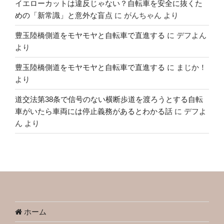
イエローカットは違反じゃない？自転車を安全に抜くた
めの「新常識」と意外な盲点
に
がんちゃん
より
豊玉陸橋側道をモヤモヤと自転車で直進する
に
デフよん
より
豊玉陸橋側道をモヤモヤと自転車で直進する
に
まじか！
より
道交法第38条で信号のない横断歩道を渡ろうとする自転
車がいたら車両には停止義務があるとわかる話
に
デフよ
ん
より
ホーム