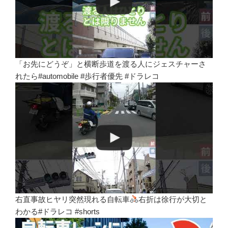
「お先にどうぞ」と横断歩道を渡る人にジェスチャーさ
れたら#automobile #歩行者優先 #ドラレコ
右直事故ヒヤリ突然現れる自転車
右折は徐行が大切と
わかる#ドラレコ #shorts