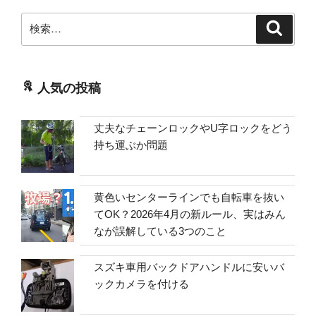
検
検
索
索:
人気の投稿
丈夫なチェーンロックやU字ロックをどう
持ち運ぶか問題
黄色いセンターラインでも自転車を抜い
てOK？2026年4月の新ルール、実はみん
なが誤解している3つのこと
スズキ車用バックドアハンドルに安いバ
ックカメラを付ける