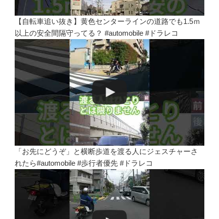
【自転車追い抜き】黄色センターラインの道路でも1.5ｍ
以上の安全間隔守ってる？ #automobile #ドラレコ
「お先にどうぞ」と横断歩道を渡る人にジェスチャーさ
れたら#automobile #歩行者優先 #ドラレコ