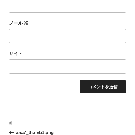
メール
※
サイト
投
前
前
稿
の
ana7_thumb1.png