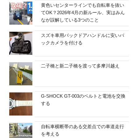
黄色いセンターラインでも自転車を抜い
てOK？2026年4月の新ルール、実はみん
なが誤解している3つのこと
スズキ車用バックドアハンドルに安いバ
ックカメラを付ける
二子橋と新二子橋を渡って多摩川越え
G-SHOCK GT-003のベルトと電池を交換
する
自転車横断帯のある交差点での車道走行
を考える