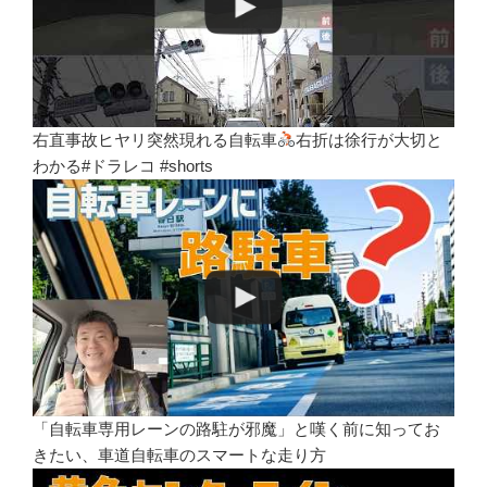
右直事故ヒヤリ突然現れる自転車
右折は徐行が大切と
わかる#ドラレコ #shorts
「自転車専用レーンの路駐が邪魔」と嘆く前に知ってお
きたい、車道自転車のスマートな走り方