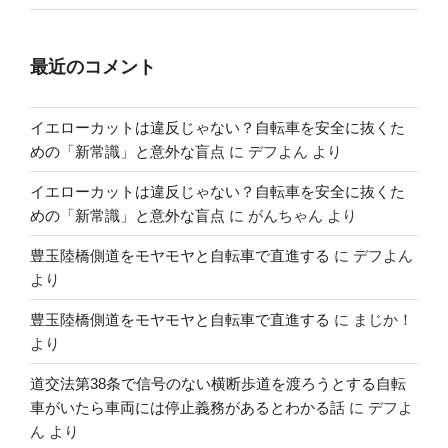
最近のコメント
イエローカットは違反じゃない？自転車を安全に抜くた
めの「新常識」と意外な盲点
に
デフよん
より
イエローカットは違反じゃない？自転車を安全に抜くた
めの「新常識」と意外な盲点
に
がんちゃん
より
豊玉陸橋側道をモヤモヤと自転車で直進する
に
デフよん
より
豊玉陸橋側道をモヤモヤと自転車で直進する
に
まじか！
より
道交法第38条で信号のない横断歩道を渡ろうとする自転
車がいたら車両には停止義務があるとわかる話
に
デフよ
ん
より