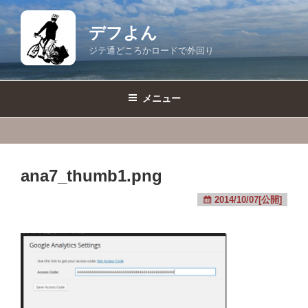
コ
ン
デフよん
テ
ジテ通どころかロードで外回り
ン
ツ
へ
メニュー
ス
キ
ッ
プ
ana7_thumb1.png
2014/10/07[公開]