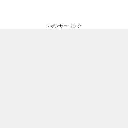
ナ
投
ビ
稿
ゲ
ー
スポンサー リンク
シ
ョ
ン