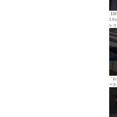
【自
1.
レコ
「お
ーさ