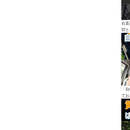
右直
切と
「自
てお