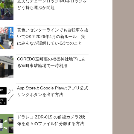
丈夫なチェーンロックやU字ロックを
どう持ち運ぶか問題
黄色いセンターラインでも自転車を抜
いてOK？2026年4月の新ルール、実
はみんなが誤解している3つのこと
COREDO室町裏の福徳神社地下にあ
る室町東駐輪場で一時利用
App StoreとGoogle Playのアプリ公式
リンクボタンを出す方法
ドラレコ ZDR-015 の前後カメラ2映
像を別々のファイルに分離する方法