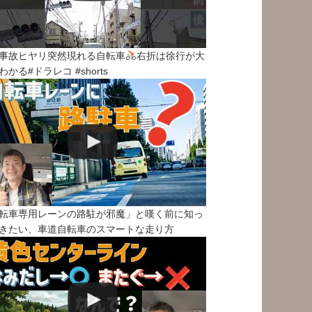
事故ヒヤリ突然現れる自転車
右折は徐行が大
わかる#ドラレコ #shorts
転車専用レーンの路駐が邪魔」と嘆く前に知っ
きたい、車道自転車のスマートな走り方