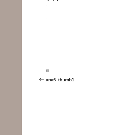
投
前
前
稿
の
ana6_thumb1
投
ナ
稿
ビ
ゲ
ー
シ