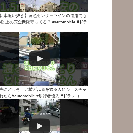
転車追い抜き】黄色センターラインの道路でも
5ｍ以上の安全間隔守ってる？ #automobile #ドラ
先にどうぞ」と横断歩道を渡る人にジェスチャ
れたら#automobile #歩行者優先 #ドラレコ