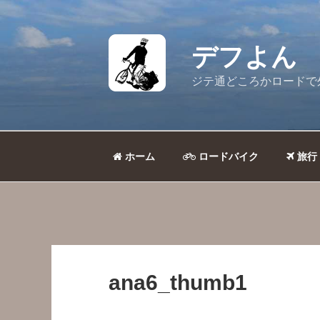
コ
ン
テ
デフよん
ン
ツ
ジテ通どころかロードで
へ
ス
キ
ッ
ホーム
ロードバイク
旅行
プ
ana6_thumb1