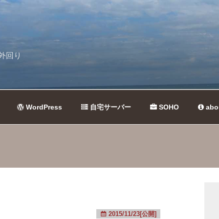
外回り
WordPress
自宅サーバー
SOHO
abo
2015/11/23[公開]