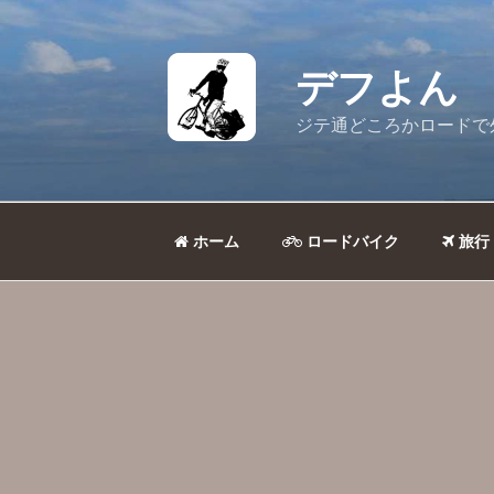
コ
ン
テ
デフよん
ン
ツ
ジテ通どころかロードで
へ
ス
キ
ッ
ホーム
ロードバイク
旅行
プ