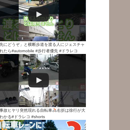
先にどうぞ」と横断歩道を渡る人にジェスチャ
れたら#automobile #歩行者優先 #ドラレコ
事故ヒヤリ突然現れる自転車
右折は徐行が大
わかる#ドラレコ #shorts