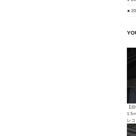
►
20
Y
【自
1.
レコ