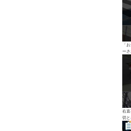
「お
ーさ
右直
切と