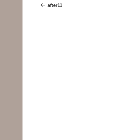
稿
の
after11
投
ナ
稿
ビ
ゲ
ー
シ
ョ
ン