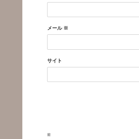
メール
※
サイト
投
前
前