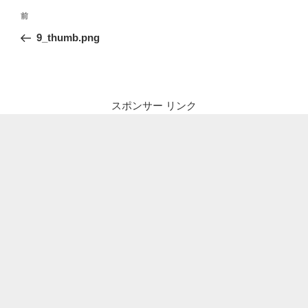
投
前
前
稿
の
9_thumb.png
ナ
投
ビ
稿
ゲ
ー
スポンサー リンク
シ
ョ
ン