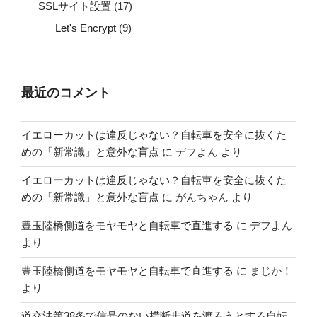
SSLサイト設置
(17)
Let's Encrypt
(9)
最近のコメント
イエローカットは違反じゃない？自転車を安全に抜くた
めの「新常識」と意外な盲点
に
デフよん
より
イエローカットは違反じゃない？自転車を安全に抜くた
めの「新常識」と意外な盲点
に
がんちゃん
より
豊玉陸橋側道をモヤモヤと自転車で直進する
に
デフよん
より
豊玉陸橋側道をモヤモヤと自転車で直進する
に
まじか！
より
道交法第38条で信号のない横断歩道を渡ろうとする自転