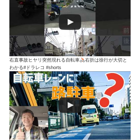
右直事故ヒヤリ突然現れる自転車
右折は徐行が大切と
わかる#ドラレコ #shorts