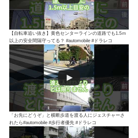
【自転車追い抜き】黄色センターラインの道路でも1.5ｍ
以上の安全間隔守ってる？ #automobile #ドラレコ
「お先にどうぞ」と横断歩道を渡る人にジェスチャーさ
れたら#automobile #歩行者優先 #ドラレコ