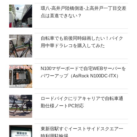
環八-高井戸陸橋側道-上高井戸一丁目交差
点は直進できない？
自転車でも前後同時録画したい！バイク
用中華ドラレコを購入してみた
N100マザーボードで自宅WEBサーバーを
パワーアップ（AsRock N100DC-ITX）
ロードバイクにリアキャリアで自転車通
勤仕様ノートPC対応
東新宿駅すぐイーストサイドスクエア一
時利用駐輪場