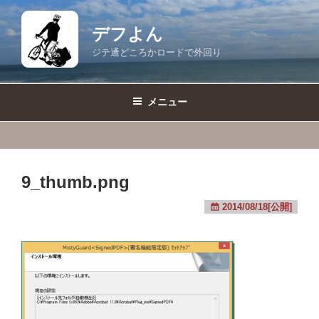
コ
ン
デフよん
テ
ジテ通どころかロードで外回り
ン
ツ
へ
メニュー
ス
キ
ッ
プ
9_thumb.png
2014/08/18[公開]