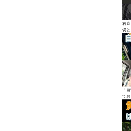
右直
切と
「自
てお