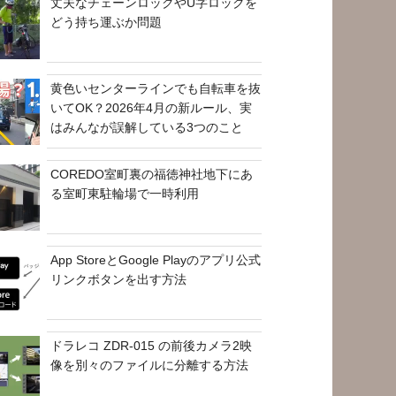
丈夫なチェーンロックやU字ロックを
どう持ち運ぶか問題
黄色いセンターラインでも自転車を抜
いてOK？2026年4月の新ルール、実
はみんなが誤解している3つのこと
COREDO室町裏の福徳神社地下にあ
る室町東駐輪場で一時利用
App StoreとGoogle Playのアプリ公式
リンクボタンを出す方法
ドラレコ ZDR-015 の前後カメラ2映
像を別々のファイルに分離する方法