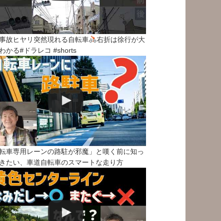
事故ヒヤリ突然現れる自転車
右折は徐行が大
わかる#ドラレコ #shorts
転車専用レーンの路駐が邪魔」と嘆く前に知っ
きたい、車道自転車のスマートな走り方