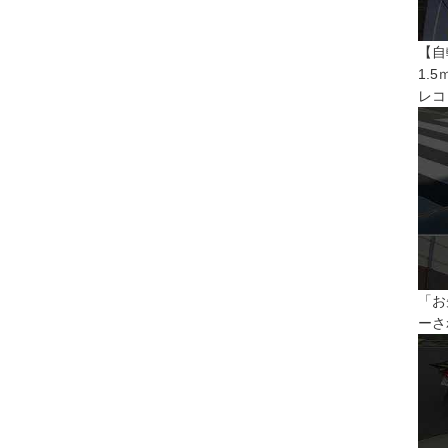
【自
1.
レコ
「お
ーさ