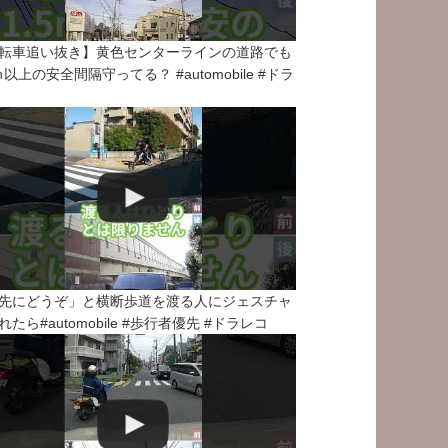
転車追い抜き】黄色センターラインの道路でも
5ｍ以上の安全間隔守ってる？ #automobile #ドラ
先にどうぞ」と横断歩道を渡る人にジェスチャ
れたら#automobile #歩行者優先 #ドラレコ