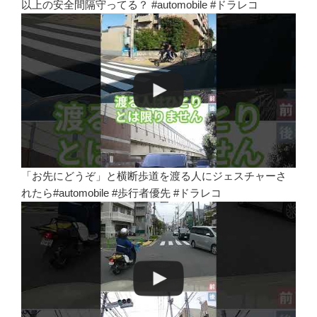
以上の安全間隔守ってる？ #automobile #ドラレコ
「お先にどうぞ」と横断歩道を渡る人にジェスチャーさ
れたら#automobile #歩行者優先 #ドラレコ