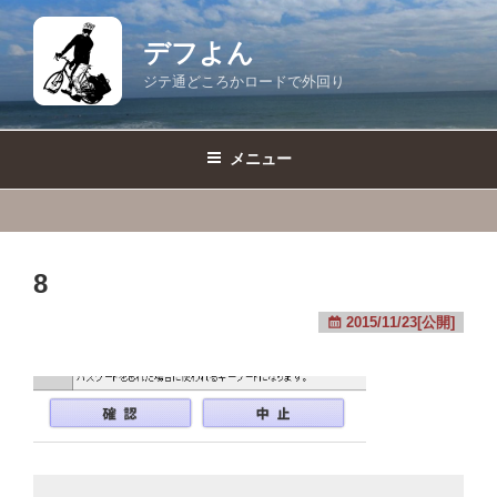
コ
ン
デフよん
テ
ジテ通どころかロードで外回り
ン
ツ
へ
メニュー
ス
キ
ッ
プ
8
2015/11/23[公開]