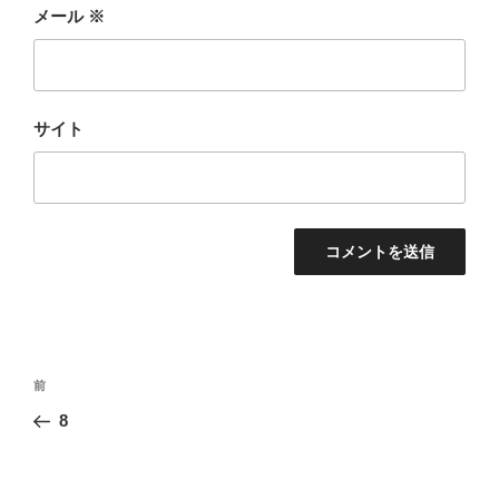
メール
※
サイト
投
前
前
稿
の
8
ナ
投
ビ
稿
ゲ