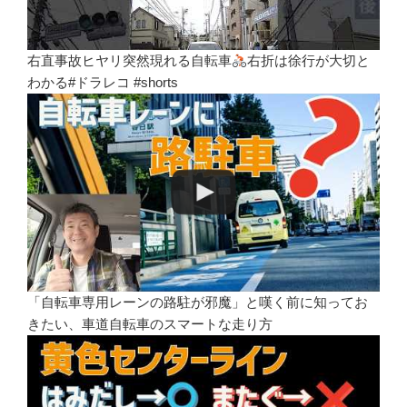
右直事故ヒヤリ突然現れる自転車
右折は徐行が大切と
わかる#ドラレコ #shorts
「自転車専用レーンの路駐が邪魔」と嘆く前に知ってお
きたい、車道自転車のスマートな走り方