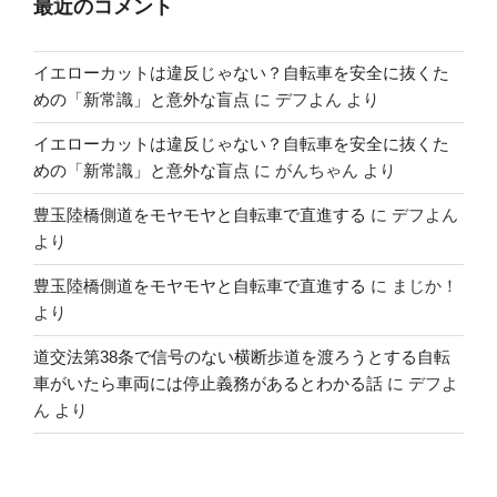
最近のコメント
イエローカットは違反じゃない？自転車を安全に抜くた
めの「新常識」と意外な盲点
に
デフよん
より
イエローカットは違反じゃない？自転車を安全に抜くた
めの「新常識」と意外な盲点
に
がんちゃん
より
豊玉陸橋側道をモヤモヤと自転車で直進する
に
デフよん
より
豊玉陸橋側道をモヤモヤと自転車で直進する
に
まじか！
より
道交法第38条で信号のない横断歩道を渡ろうとする自転
車がいたら車両には停止義務があるとわかる話
に
デフよ
ん
より