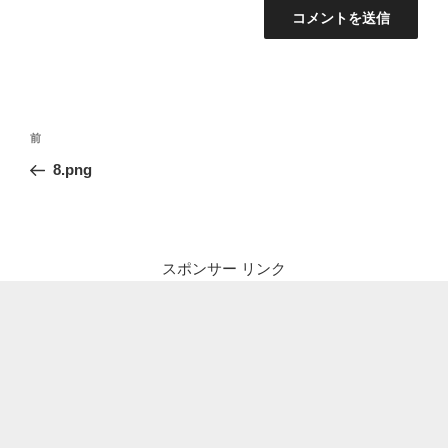
投
前
前
稿
の
8.png
ナ
投
ビ
稿
ゲ
ー
スポンサー リンク
シ
ョ
ン