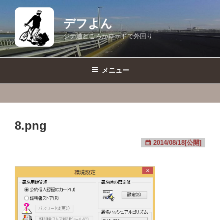
コ
ン
デフよん
テ
ジテ通どころかロードで外回り
ン
ツ
へ
メニュー
ス
キ
ッ
プ
8.png
2014/08/18[公開]