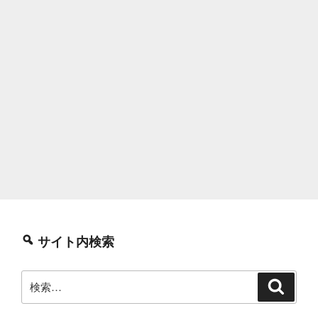
サイト内検索
検
検
索
索: