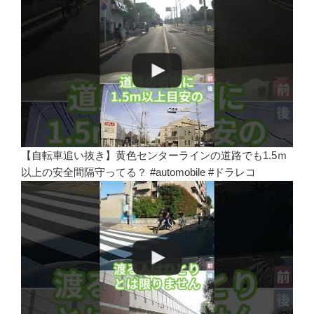
【自転車追い抜き】黄色センターラインの道路でも1.5ｍ
以上の安全間隔守ってる？ #automobile #ドラレコ