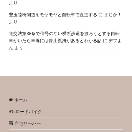
より
豊玉陸橋側道をモヤモヤと自転車で直進する
に
まじか！
より
道交法第38条で信号のない横断歩道を渡ろうとする自転
車がいたら車両には停止義務があるとわかる話
に
デフよ
ん
より
ホーム
ロードバイク
自宅サーバー