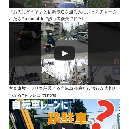
「お先にどうぞ」と横断歩道を渡る人にジェスチャーさ
れたら#automobile #歩行者優先 #ドラレコ
右直事故ヒヤリ突然現れる自転車
右折は徐行が大切と
わかる#ドラレコ #shorts