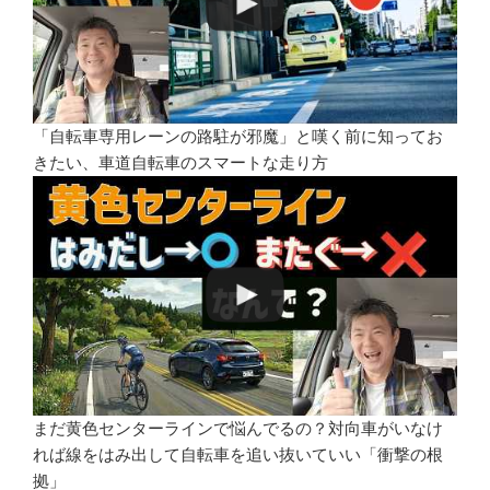
「自転車専用レーンの路駐が邪魔」と嘆く前に知ってお
きたい、車道自転車のスマートな走り方
まだ黄色センターラインで悩んでるの？対向車がいなけ
れば線をはみ出して自転車を追い抜いていい「衝撃の根
拠」