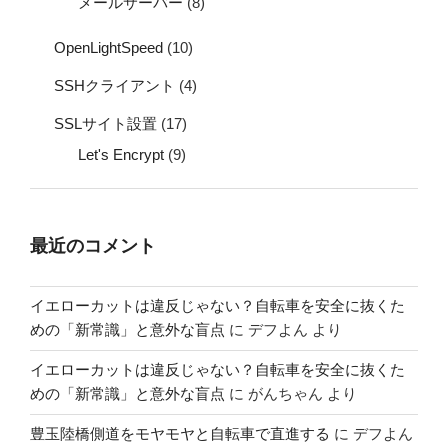
メールサーバー
(8)
OpenLightSpeed
(10)
SSHクライアント
(4)
SSLサイト設置
(17)
Let's Encrypt
(9)
最近のコメント
イエローカットは違反じゃない？自転車を安全に抜くた
めの「新常識」と意外な盲点
に
デフよん
より
イエローカットは違反じゃない？自転車を安全に抜くた
めの「新常識」と意外な盲点
に
がんちゃん
より
豊玉陸橋側道をモヤモヤと自転車で直進する
に
デフよん