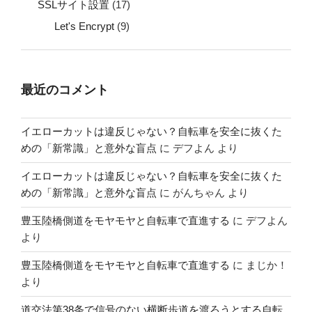
SSLサイト設置
(17)
Let's Encrypt
(9)
最近のコメント
イエローカットは違反じゃない？自転車を安全に抜くた
めの「新常識」と意外な盲点
に
デフよん
より
イエローカットは違反じゃない？自転車を安全に抜くた
めの「新常識」と意外な盲点
に
がんちゃん
より
豊玉陸橋側道をモヤモヤと自転車で直進する
に
デフよん
より
豊玉陸橋側道をモヤモヤと自転車で直進する
に
まじか！
より
道交法第38条で信号のない横断歩道を渡ろうとする自転