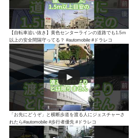
【自転車追い抜き】黄色センターラインの道路でも1.5ｍ
以上の安全間隔守ってる？ #automobile #ドラレコ
「お先にどうぞ」と横断歩道を渡る人にジェスチャーさ
れたら#automobile #歩行者優先 #ドラレコ