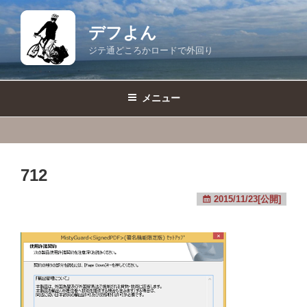
コ
ン
デフよん
テ
ジテ通どころかロードで外回り
ン
ツ
へ
メニュー
ス
キ
ッ
プ
712
2015/11/23[公開]