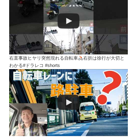
右直事故ヒヤリ突然現れる自転車
右折は徐行が大切と
わかる#ドラレコ #shorts