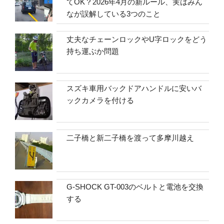
てOK？2026年4月の新ルール、実はみん
なが誤解している3つのこと
丈夫なチェーンロックやU字ロックをどう
持ち運ぶか問題
スズキ車用バックドアハンドルに安いバ
ックカメラを付ける
二子橋と新二子橋を渡って多摩川越え
G-SHOCK GT-003のベルトと電池を交換
する