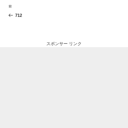
投
前
前
稿
の
712
ナ
投
ビ
稿
ゲ
ー
スポンサー リンク
シ
ョ
ン