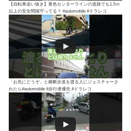
【自転車追い抜き】黄色センターラインの道路でも1.5ｍ
以上の安全間隔守ってる？ #automobile #ドラレコ
「お先にどうぞ」と横断歩道を渡る人にジェスチャーさ
れたら#automobile #歩行者優先 #ドラレコ