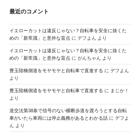
最近のコメント
イエローカットは違反じゃない？自転車を安全に抜くた
めの「新常識」と意外な盲点
に
デフよん
より
イエローカットは違反じゃない？自転車を安全に抜くた
めの「新常識」と意外な盲点
に
がんちゃん
より
豊玉陸橋側道をモヤモヤと自転車で直進する
に
デフよん
より
豊玉陸橋側道をモヤモヤと自転車で直進する
に
まじか！
より
道交法第38条で信号のない横断歩道を渡ろうとする自転
車がいたら車両には停止義務があるとわかる話
に
デフよ
ん
より