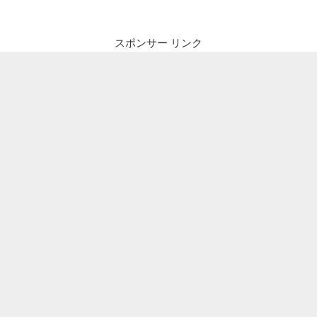
ビ
稿
ゲ
ー
スポンサー リンク
シ
ョ
ン