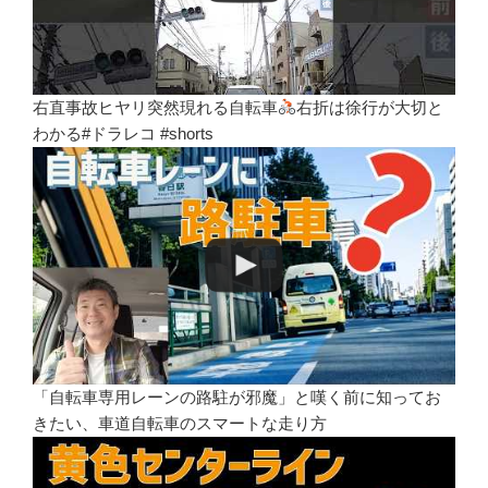
右直事故ヒヤリ突然現れる自転車
右折は徐行が大切と
わかる#ドラレコ #shorts
「自転車専用レーンの路駐が邪魔」と嘆く前に知ってお
きたい、車道自転車のスマートな走り方