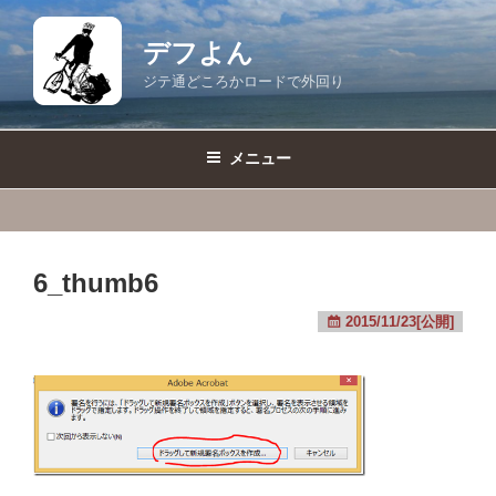
コ
ン
デフよん
テ
ジテ通どころかロードで外回り
ン
ツ
へ
メニュー
ス
キ
ッ
プ
6_thumb6
2015/11/23[公開]