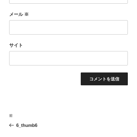
メール
※
サイト
投
前
前
稿
の
6_thumb6
ナ
投