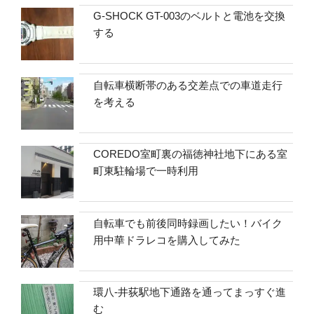
G-SHOCK GT-003のベルトと電池を交換
する
自転車横断帯のある交差点での車道走行
を考える
COREDO室町裏の福徳神社地下にある室
町東駐輪場で一時利用
自転車でも前後同時録画したい！バイク
用中華ドラレコを購入してみた
環八-井荻駅地下通路を通ってまっすぐ進
む