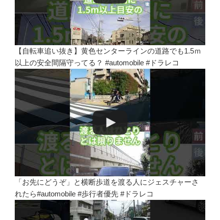
【自転車追い抜き】黄色センターラインの道路でも1.5ｍ
以上の安全間隔守ってる？ #automobile #ドラレコ
「お先にどうぞ」と横断歩道を渡る人にジェスチャーさ
れたら#automobile #歩行者優先 #ドラレコ