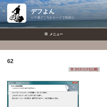
コ
ン
デフよん
テ
ジテ通どころかロードで外回り
ン
ツ
へ
メニュー
ス
キ
ッ
プ
62
2015/11/23[公開]