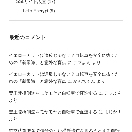
SSLサイト設置
(17)
Let's Encrypt
(9)
最近のコメント
イエローカットは違反じゃない？自転車を安全に抜くた
めの「新常識」と意外な盲点
に
デフよん
より
イエローカットは違反じゃない？自転車を安全に抜くた
めの「新常識」と意外な盲点
に
がんちゃん
より
豊玉陸橋側道をモヤモヤと自転車で直進する
に
デフよん
より
豊玉陸橋側道をモヤモヤと自転車で直進する
に
まじか！
より
道交法第38条で信号のない横断歩道を渡ろうとする自転