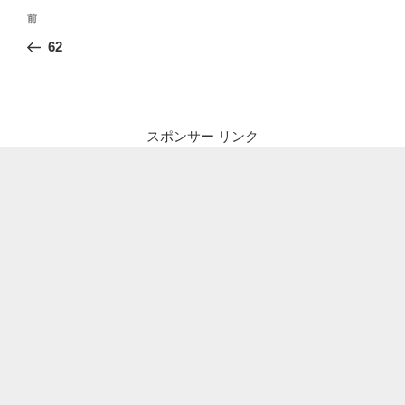
投
前
前
稿
の
62
ナ
投
ビ
稿
ゲ
ー
スポンサー リンク
シ
ョ
ン