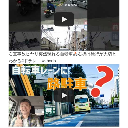
右直事故ヒヤリ突然現れる自転車
右折は徐行が大切と
わかる#ドラレコ #shorts