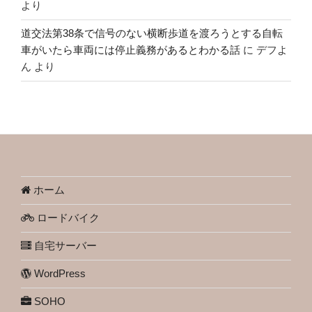
より
道交法第38条で信号のない横断歩道を渡ろうとする自転
車がいたら車両には停止義務があるとわかる話
に
デフよ
ん
より
ホーム
ロードバイク
自宅サーバー
WordPress
SOHO