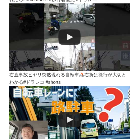
右直事故ヒヤリ突然現れる自転車
右折は徐行が大切と
わかる#ドラレコ #shorts