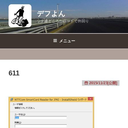
コ
ン
デフよん
テ
ジテ通どころかロードで外回り
ン
ツ
へ
メニュー
ス
キ
ッ
プ
611
2015/11/23[公開]