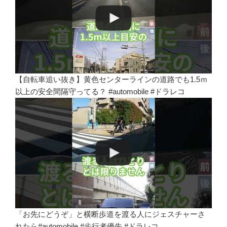
【自転車追い抜き】黄色センターラインの道路でも1.5ｍ
以上の安全間隔守ってる？ #automobile #ドラレコ
「お先にどうぞ」と横断歩道を渡る人にジェスチャーさ
れたら#automobile #歩行者優先 #ドラレコ