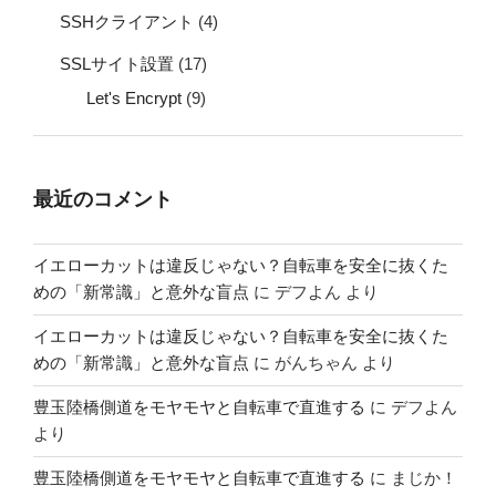
SSHクライアント
(4)
SSLサイト設置
(17)
Let's Encrypt
(9)
最近のコメント
イエローカットは違反じゃない？自転車を安全に抜くた
めの「新常識」と意外な盲点
に
デフよん
より
イエローカットは違反じゃない？自転車を安全に抜くた
めの「新常識」と意外な盲点
に
がんちゃん
より
豊玉陸橋側道をモヤモヤと自転車で直進する
に
デフよん
より
豊玉陸橋側道をモヤモヤと自転車で直進する
に
まじか！