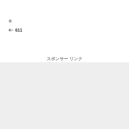
投
前
前
稿
の
611
ナ
投
ビ
稿
ゲ
ー
スポンサー リンク
シ
ョ
ン