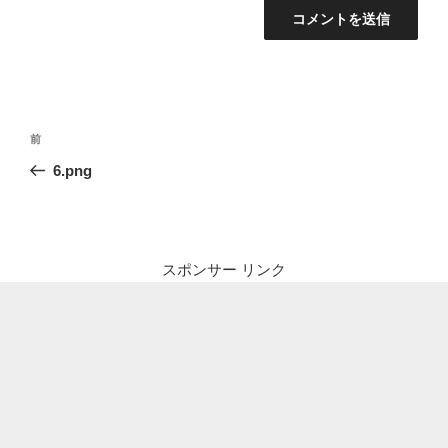
投
前
前
稿
の
6.png
ナ
投
ビ
稿
ゲ
ー
スポンサー リンク
シ
ョ
ン