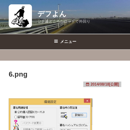
コ
ン
デフよん
テ
ジテ通どころかロードで外回り
ン
ツ
へ
メニュー
ス
キ
ッ
プ
6.png
2014/08/18[公開]