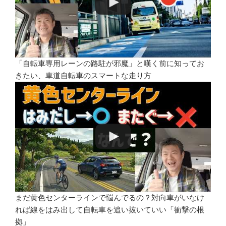
「自転車専用レーンの路駐が邪魔」と嘆く前に知ってお
きたい、車道自転車のスマートな走り方
まだ黄色センターラインで悩んでるの？対向車がいなけ
れば線をはみ出して自転車を追い抜いていい「衝撃の根
拠」