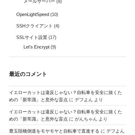
メールサーバー
(8)
OpenLightSpeed
(10)
SSHクライアント
(4)
SSLサイト設置
(17)
Let's Encrypt
(9)
最近のコメント
イエローカットは違反じゃない？自転車を安全に抜くた
めの「新常識」と意外な盲点
に
デフよん
より
イエローカットは違反じゃない？自転車を安全に抜くた
めの「新常識」と意外な盲点
に
がんちゃん
より
豊玉陸橋側道をモヤモヤと自転車で直進する
に
デフよん