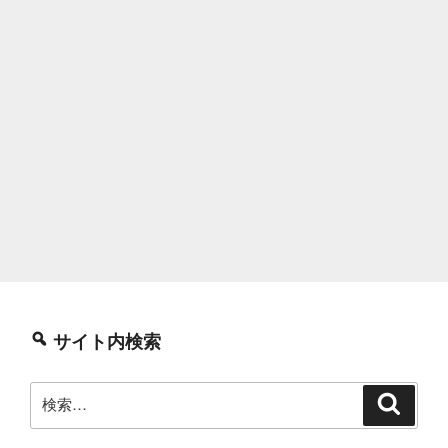
サイト内検索
検
検
索
索: