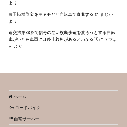
より
豊玉陸橋側道をモヤモヤと自転車で直進する
に
まじか！
より
道交法第38条で信号のない横断歩道を渡ろうとする自転
車がいたら車両には停止義務があるとわかる話
に
デフよ
ん
より
ホーム
ロードバイク
自宅サーバー