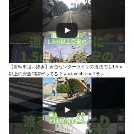
【自転車追い抜き】黄色センターラインの道路でも1.5ｍ
以上の安全間隔守ってる？ #automobile #ドラレコ