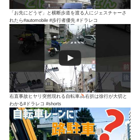
「お先にどうぞ」と横断歩道を渡る人にジェスチャーさ
れたら#automobile #歩行者優先 #ドラレコ
右直事故ヒヤリ突然現れる自転車
右折は徐行が大切と
わかる#ドラレコ #shorts