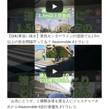
【自転車追い抜き】黄色センターラインの道路でも1.5ｍ
以上の安全間隔守ってる？ #automobile #ドラレコ
「お先にどうぞ」と横断歩道を渡る人にジェスチャーさ
れたら#automobile #歩行者優先 #ドラレコ