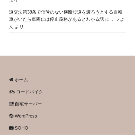
道交法第38条で信号のない横断歩道を渡ろうとする自転
車がいたら車両には停止義務があるとわかる話
に
デフよ
ん
より
ホーム
ロードバイク
自宅サーバー
WordPress
SOHO