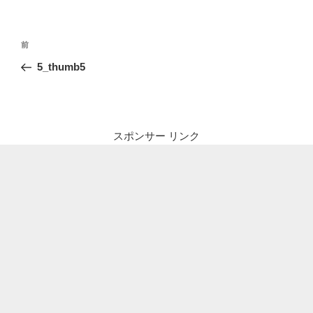
投
前
前
稿
の
5_thumb5
ナ
投
ビ
稿
ゲ
ー
スポンサー リンク
シ
ョ
ン