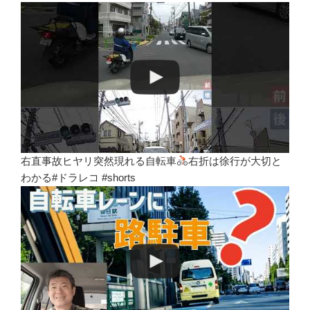
右直事故ヒヤリ突然現れる自転車
右折は徐行が大切と
わかる#ドラレコ #shorts