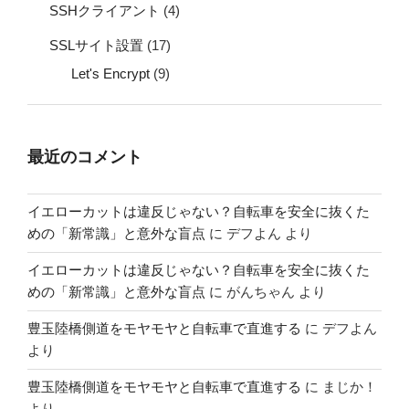
SSHクライアント
(4)
SSLサイト設置
(17)
Let's Encrypt
(9)
最近のコメント
イエローカットは違反じゃない？自転車を安全に抜くた
めの「新常識」と意外な盲点
に
デフよん
より
イエローカットは違反じゃない？自転車を安全に抜くた
めの「新常識」と意外な盲点
に
がんちゃん
より
豊玉陸橋側道をモヤモヤと自転車で直進する
に
デフよん
より
豊玉陸橋側道をモヤモヤと自転車で直進する
に
まじか！
より