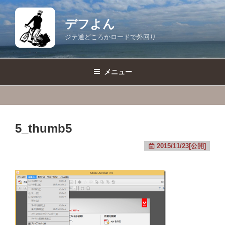
コ
ン
デフよん
テ
ジテ通どころかロードで外回り
ン
ツ
へ
メニュー
ス
キ
ッ
プ
5_thumb5
2015/11/23[公開]