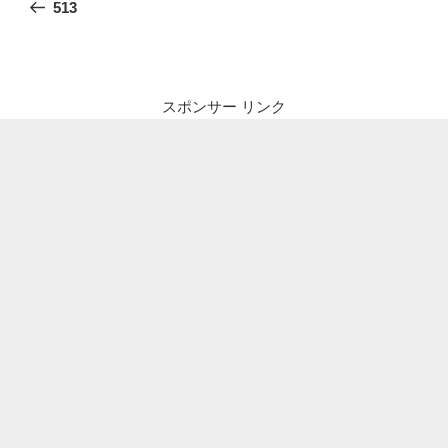
の
513
ナ
投
ビ
稿
ゲ
ー
スポンサー リンク
シ
ョ
ン