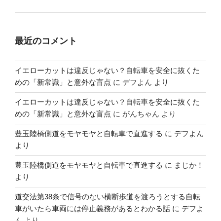
最近のコメント
イエローカットは違反じゃない？自転車を安全に抜くた
めの「新常識」と意外な盲点
に
デフよん
より
イエローカットは違反じゃない？自転車を安全に抜くた
めの「新常識」と意外な盲点
に
がんちゃん
より
豊玉陸橋側道をモヤモヤと自転車で直進する
に
デフよん
より
豊玉陸橋側道をモヤモヤと自転車で直進する
に
まじか！
より
道交法第38条で信号のない横断歩道を渡ろうとする自転
車がいたら車両には停止義務があるとわかる話
に
デフよ
ん
より