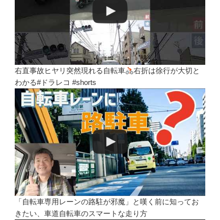
右直事故ヒヤリ突然現れる自転車
右折は徐行が大切と
わかる#ドラレコ #shorts
「自転車専用レーンの路駐が邪魔」と嘆く前に知ってお
きたい、車道自転車のスマートな走り方