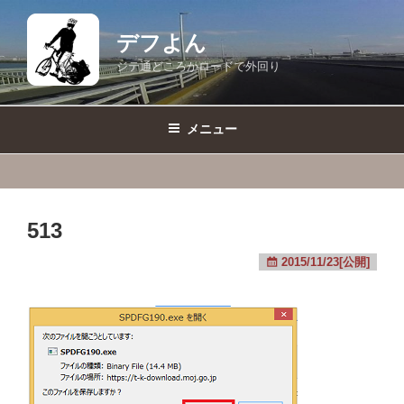
コ
ン
デフよん
テ
ジテ通どころかロードで外回り
ン
ツ
へ
メニュー
ス
キ
ッ
プ
513
2015/11/23[公開]