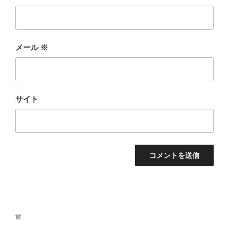
メール
※
サイト
投
前
前
稿