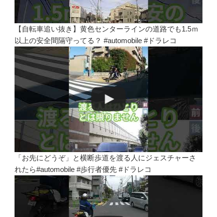
【自転車追い抜き】黄色センターラインの道路でも1.5ｍ
以上の安全間隔守ってる？ #automobile #ドラレコ
「お先にどうぞ」と横断歩道を渡る人にジェスチャーさ
れたら#automobile #歩行者優先 #ドラレコ