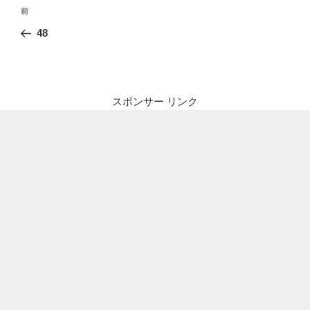
投
前
前
稿
の
48
ナ
投
ビ
稿
ゲ
ー
スポンサー リンク
シ
ョ
ン