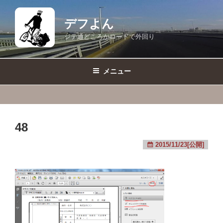
コ
ン
デフよん
テ
ジテ通どころかロードで外回り
ン
ツ
へ
メニュー
ス
キ
ッ
プ
48
2015/11/23[公開]