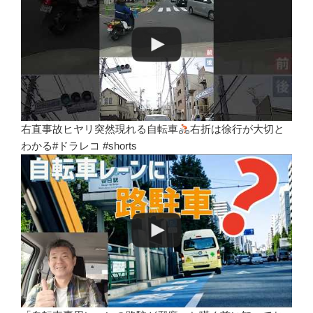
右直事故ヒヤリ突然現れる自転車
右折は徐行が大切と
わかる#ドラレコ #shorts