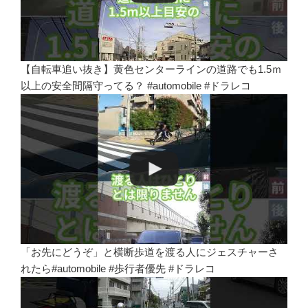
【自転車追い抜き】黄色センターラインの道路でも1.5ｍ
以上の安全間隔守ってる？ #automobile #ドラレコ
「お先にどうぞ」と横断歩道を渡る人にジェスチャーさ
れたら#automobile #歩行者優先 #ドラレコ