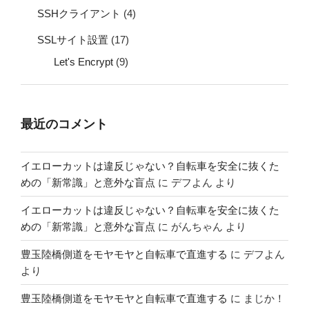
SSHクライアント
(4)
SSLサイト設置
(17)
Let's Encrypt
(9)
最近のコメント
イエローカットは違反じゃない？自転車を安全に抜くた
めの「新常識」と意外な盲点
に
デフよん
より
イエローカットは違反じゃない？自転車を安全に抜くた
めの「新常識」と意外な盲点
に
がんちゃん
より
豊玉陸橋側道をモヤモヤと自転車で直進する
に
デフよん
より
豊玉陸橋側道をモヤモヤと自転車で直進する
に
まじか！