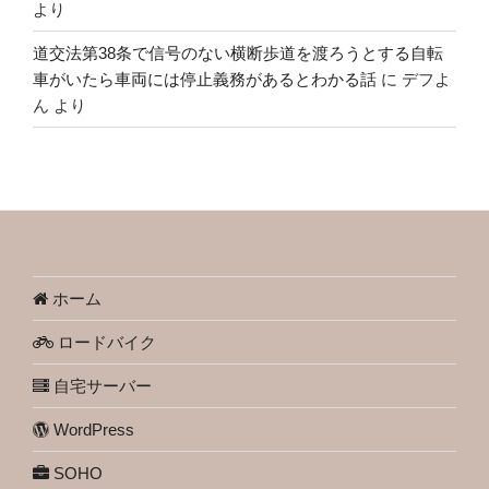
より
道交法第38条で信号のない横断歩道を渡ろうとする自転
車がいたら車両には停止義務があるとわかる話
に
デフよ
ん
より
ホーム
ロードバイク
自宅サーバー
WordPress
SOHO