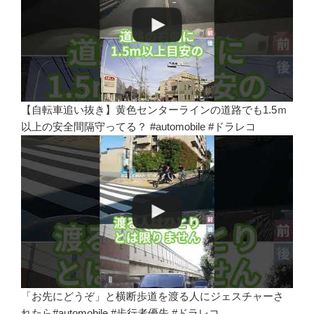
【自転車追い抜き】黄色センターラインの道路でも1.5ｍ
以上の安全間隔守ってる？ #automobile #ドラレコ
「お先にどうぞ」と横断歩道を渡る人にジェスチャーさ
れたら#automobile #歩行者優先 #ドラレコ