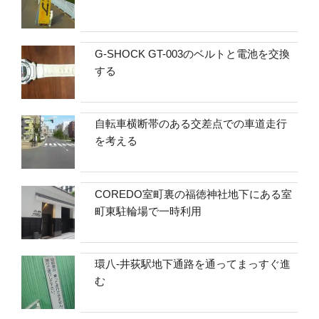
G-SHOCK GT-003のベルトと電池を交換
する
自転車横断帯のある交差点での車道走行
を考える
COREDO室町裏の福徳神社地下にある室
町東駐輪場で一時利用
環八-井荻駅地下通路を通ってまっすぐ進
む