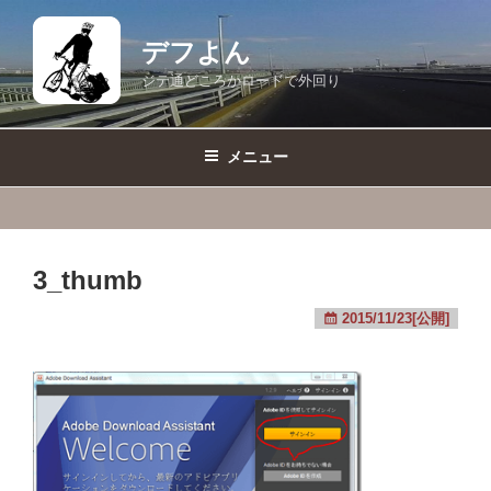
コ
ン
デフよん
テ
ジテ通どころかロードで外回り
ン
ツ
へ
メニュー
ス
キ
ッ
プ
3_thumb
2015/11/23[公開]