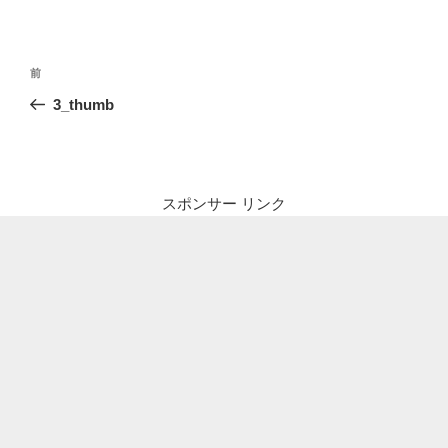
投
前
前
稿
の
3_thumb
ナ
投
ビ
稿
ゲ
ー
スポンサー リンク
シ
ョ
ン