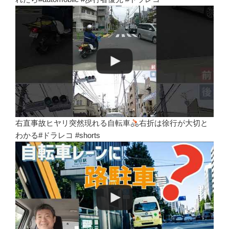
右直事故ヒヤリ突然現れる自転車
右折は徐行が大切と
わかる#ドラレコ #shorts