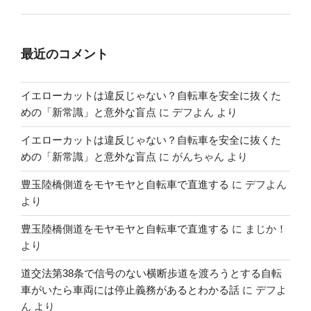
最近のコメント
イエローカットは違反じゃない？自転車を安全に抜くた
めの「新常識」と意外な盲点
に
デフよん
より
イエローカットは違反じゃない？自転車を安全に抜くた
めの「新常識」と意外な盲点
に
がんちゃん
より
豊玉陸橋側道をモヤモヤと自転車で直進する
に
デフよん
より
豊玉陸橋側道をモヤモヤと自転車で直進する
に
まじか！
より
道交法第38条で信号のない横断歩道を渡ろうとする自転
車がいたら車両には停止義務があるとわかる話
に
デフよ
ん
より