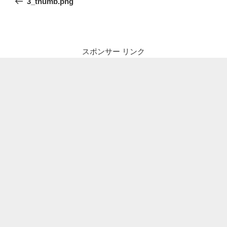
3_thumb.png
ナ
投
ビ
稿
ゲ
ー
スポンサー リンク
シ
ョ
ン