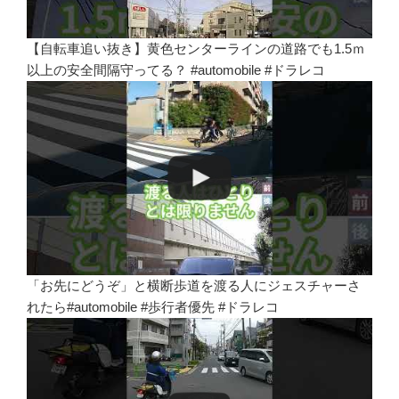
【自転車追い抜き】黄色センターラインの道路でも1.5ｍ
以上の安全間隔守ってる？ #automobile #ドラレコ
「お先にどうぞ」と横断歩道を渡る人にジェスチャーさ
れたら#automobile #歩行者優先 #ドラレコ