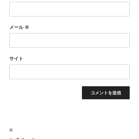
メール
※
サイト
投
前
前
稿
の