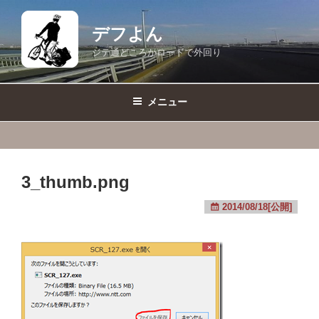
コ
ン
デフよん
テ
ジテ通どころかロードで外回り
ン
ツ
へ
メニュー
ス
キ
ッ
プ
3_thumb.png
2014/08/18[公開]