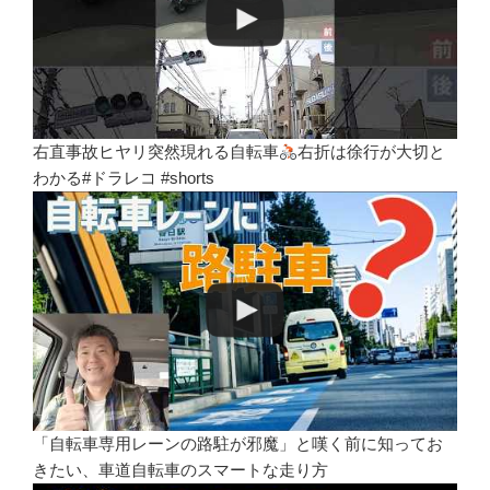
右直事故ヒヤリ突然現れる自転車
右折は徐行が大切と
わかる#ドラレコ #shorts
「自転車専用レーンの路駐が邪魔」と嘆く前に知ってお
きたい、車道自転車のスマートな走り方