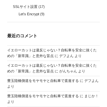
SSLサイト設置
(17)
Let's Encrypt
(9)
最近のコメント
イエローカットは違反じゃない？自転車を安全に抜くた
めの「新常識」と意外な盲点
に
デフよん
より
イエローカットは違反じゃない？自転車を安全に抜くた
めの「新常識」と意外な盲点
に
がんちゃん
より
豊玉陸橋側道をモヤモヤと自転車で直進する
に
デフよん
より
豊玉陸橋側道をモヤモヤと自転車で直進する
に
まじか！
より