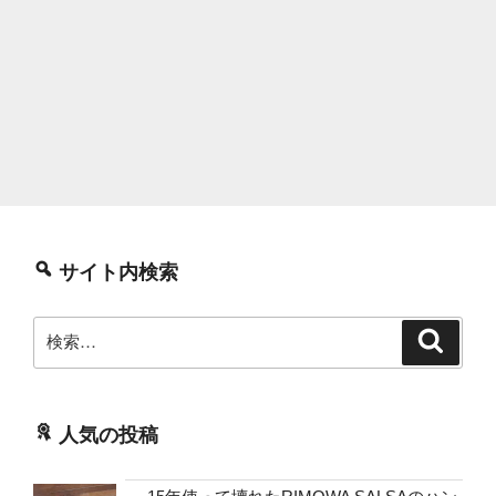
サイト内検索
検
検
索
索:
人気の投稿