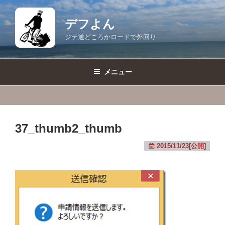
コ
ン
デフよん
テ
ジテ通どころかロードで外回り
ン
ツ
へ
メニュー
ス
キ
ッ
プ
37_thumb2_thumb
2015/11/23[公開]