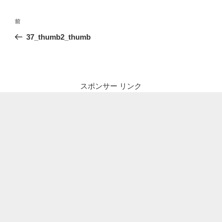
投
前
前
稿
の
37_thumb2_thumb
ナ
投
ビ
稿
ゲ
ー
スポンサー リンク
シ
ョ
ン