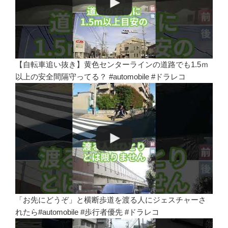
【自転車追い抜き】黄色センターラインの道路でも1.5ｍ
以上の安全間隔守ってる？ #automobile #ドラレコ
「お先にどうぞ」と横断歩道を渡る人にジェスチャーさ
れたら#automobile #歩行者優先 #ドラレコ