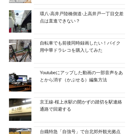
環八-高井戸陸橋側道-上高井戸一丁目交差
点は直進できない？
自転車でも前後同時録画したい！バイク
用中華ドラレコを購入してみた
Youtubeにアップした動画の一部音声をあ
とから消す（かぶせる）編集方法
京王線-桜上水駅の開かずの踏切を駅連絡
通路で回避する
台鐡特急「自強号」で台北郊外観光拠点