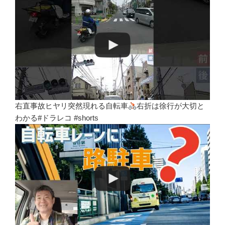
右直事故ヒヤリ突然現れる自転車
右折は徐行が大切と
わかる#ドラレコ #shorts