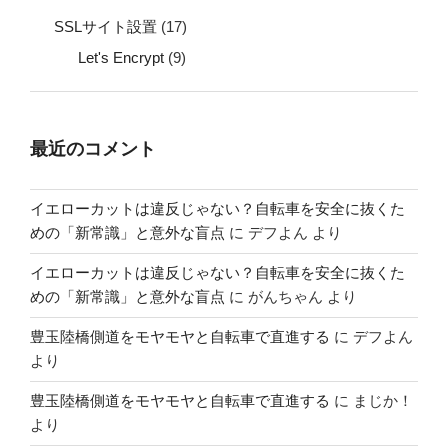
SSLサイト設置
(17)
Let's Encrypt
(9)
最近のコメント
イエローカットは違反じゃない？自転車を安全に抜くた
めの「新常識」と意外な盲点
に
デフよん
より
イエローカットは違反じゃない？自転車を安全に抜くた
めの「新常識」と意外な盲点
に
がんちゃん
より
豊玉陸橋側道をモヤモヤと自転車で直進する
に
デフよん
より
豊玉陸橋側道をモヤモヤと自転車で直進する
に
まじか！
より