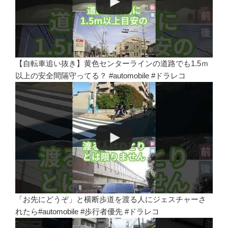
【自転車追い抜き】黄色センターラインの道路でも1.5ｍ
以上の安全間隔守ってる？ #automobile #ドラレコ
「お先にどうぞ」と横断歩道を渡る人にジェスチャーさ
れたら#automobile #歩行者優先 #ドラレコ