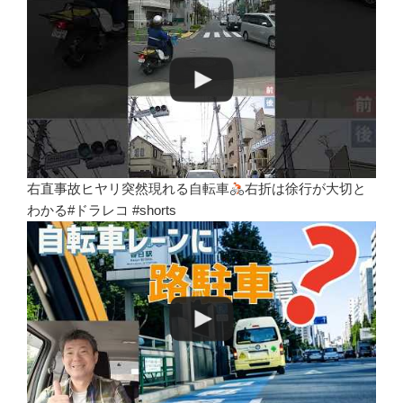
右直事故ヒヤリ突然現れる自転車
右折は徐行が大切と
わかる#ドラレコ #shorts