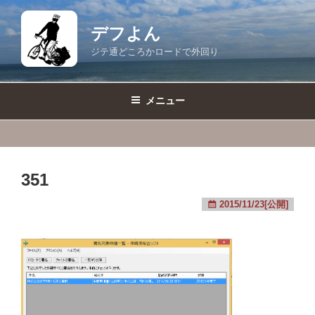
コ
ン
デフよん
テ
ジテ通どころかロードで外回り
ン
ツ
へ
メニュー
ス
キ
ッ
プ
351
2015/11/23[公開]