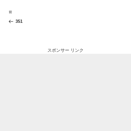
投
前
前
稿
の
351
ナ
投
ビ
稿
ゲ
ー
スポンサー リンク
シ
ョ
ン