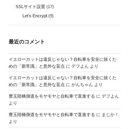
SSLサイト設置
(17)
Let's Encrypt
(9)
最近のコメント
イエローカットは違反じゃない？自転車を安全に抜くた
めの「新常識」と意外な盲点
に
デフよん
より
イエローカットは違反じゃない？自転車を安全に抜くた
めの「新常識」と意外な盲点
に
がんちゃん
より
豊玉陸橋側道をモヤモヤと自転車で直進する
に
デフよん
より
豊玉陸橋側道をモヤモヤと自転車で直進する
に
まじか！
より