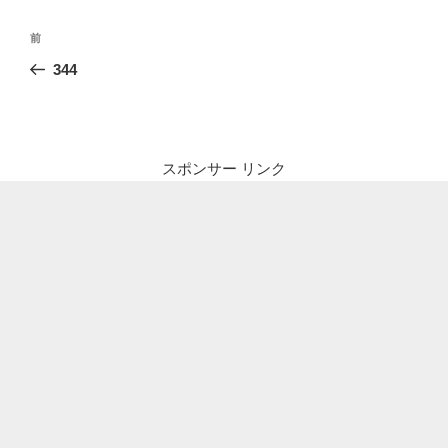
投
前
前
稿
の
344
ナ
投
ビ
稿
ゲ
ー
スポンサー リンク
シ
ョ
ン