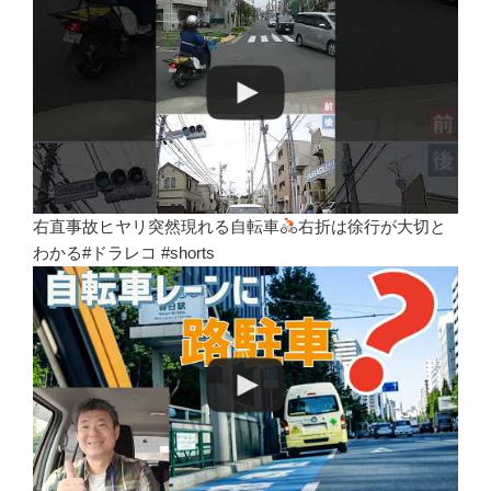
右直事故ヒヤリ突然現れる自転車
右折は徐行が大切と
わかる#ドラレコ #shorts