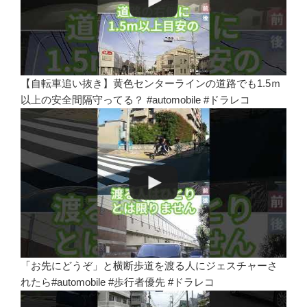
【自転車追い抜き】黄色センターラインの道路でも1.5ｍ
以上の安全間隔守ってる？ #automobile #ドラレコ
「お先にどうぞ」と横断歩道を渡る人にジェスチャーさ
れたら#automobile #歩行者優先 #ドラレコ