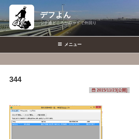
コ
ン
デフよん
テ
ジテ通どころかロードで外回り
ン
ツ
へ
メニュー
ス
キ
ッ
プ
344
2015/11/23[公開]