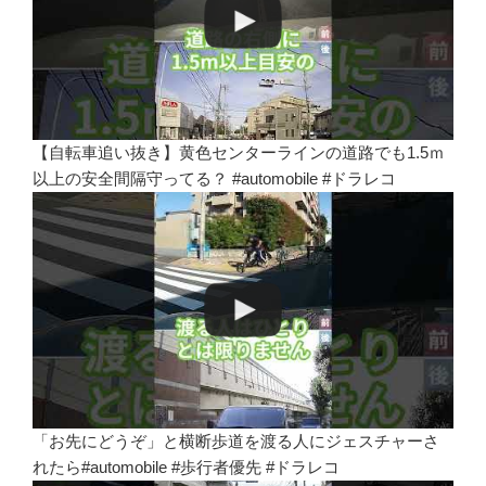
【自転車追い抜き】黄色センターラインの道路でも1.5ｍ
以上の安全間隔守ってる？ #automobile #ドラレコ
「お先にどうぞ」と横断歩道を渡る人にジェスチャーさ
れたら#automobile #歩行者優先 #ドラレコ