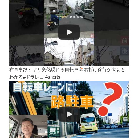
右直事故ヒヤリ突然現れる自転車
右折は徐行が大切と
わかる#ドラレコ #shorts