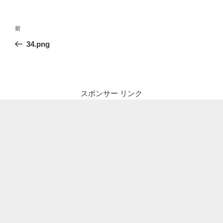
投
前
前
稿
の
34.png
ナ
投
ビ
稿
ゲ
ー
スポンサー リンク
シ
ョ
ン