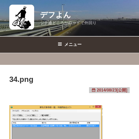
コ
ン
デフよん
テ
ジテ通どころかロードで外回り
ン
ツ
へ
メニュー
ス
キ
ッ
プ
34.png
2014/08/23[公開]