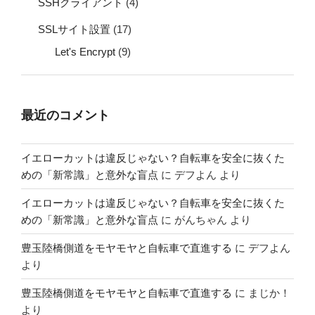
SSHクライアント
(4)
SSLサイト設置
(17)
Let's Encrypt
(9)
最近のコメント
イエローカットは違反じゃない？自転車を安全に抜くた
めの「新常識」と意外な盲点
に
デフよん
より
イエローカットは違反じゃない？自転車を安全に抜くた
めの「新常識」と意外な盲点
に
がんちゃん
より
豊玉陸橋側道をモヤモヤと自転車で直進する
に
デフよん
より
豊玉陸橋側道をモヤモヤと自転車で直進する
に
まじか！
より