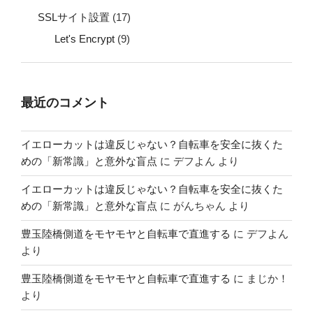
SSLサイト設置
(17)
Let's Encrypt
(9)
最近のコメント
イエローカットは違反じゃない？自転車を安全に抜くた
めの「新常識」と意外な盲点
に
デフよん
より
イエローカットは違反じゃない？自転車を安全に抜くた
めの「新常識」と意外な盲点
に
がんちゃん
より
豊玉陸橋側道をモヤモヤと自転車で直進する
に
デフよん
より
豊玉陸橋側道をモヤモヤと自転車で直進する
に
まじか！
より