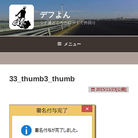
コ
ン
デフよん
テ
ジテ通どころかロードで外回り
ン
ツ
へ
メニュー
ス
キ
ッ
プ
33_thumb3_thumb
2015/11/23[公開]