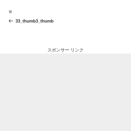
投
前
前
稿
の
33_thumb3_thumb
ナ
投
ビ
稿
ゲ
ー
スポンサー リンク
シ
ョ
ン