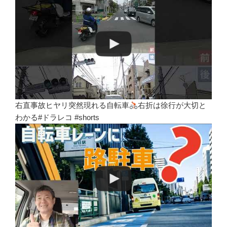
右直事故ヒヤリ突然現れる自転車
右折は徐行が大切と
わかる#ドラレコ #shorts