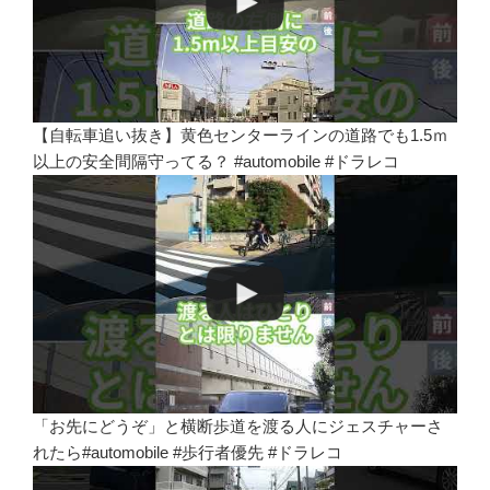
【自転車追い抜き】黄色センターラインの道路でも1.5ｍ
以上の安全間隔守ってる？ #automobile #ドラレコ
「お先にどうぞ」と横断歩道を渡る人にジェスチャーさ
れたら#automobile #歩行者優先 #ドラレコ