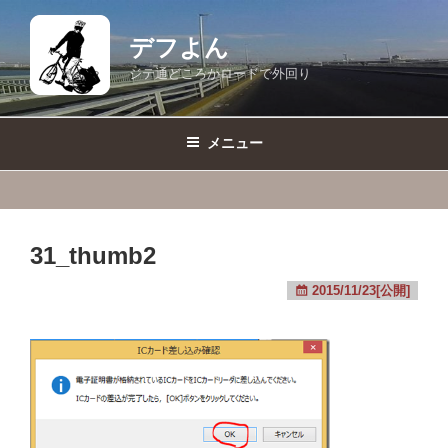
コ
ン
デフよん
テ
ジテ通どころかロードで外回り
ン
ツ
へ
メニュー
ス
キ
ッ
プ
31_thumb2
2015/11/23[公開]