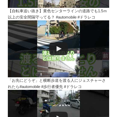
【自転車追い抜き】黄色センターラインの道路でも1.5ｍ
以上の安全間隔守ってる？ #automobile #ドラレコ
「お先にどうぞ」と横断歩道を渡る人にジェスチャーさ
れたら#automobile #歩行者優先 #ドラレコ