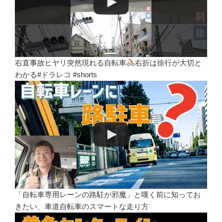
右直事故ヒヤリ突然現れる自転車
右折は徐行が大切と
わかる#ドラレコ #shorts
「自転車専用レーンの路駐が邪魔」と嘆く前に知ってお
きたい、車道自転車のスマートな走り方