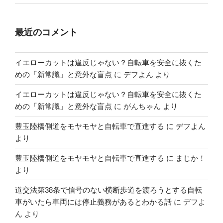
最近のコメント
イエローカットは違反じゃない？自転車を安全に抜くた
めの「新常識」と意外な盲点
に
デフよん
より
イエローカットは違反じゃない？自転車を安全に抜くた
めの「新常識」と意外な盲点
に
がんちゃん
より
豊玉陸橋側道をモヤモヤと自転車で直進する
に
デフよん
より
豊玉陸橋側道をモヤモヤと自転車で直進する
に
まじか！
より
道交法第38条で信号のない横断歩道を渡ろうとする自転
車がいたら車両には停止義務があるとわかる話
に
デフよ
ん
より