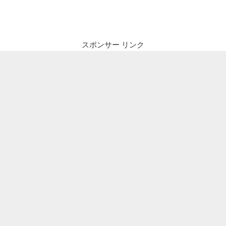
ナ
投
ビ
稿
ゲ
ー
スポンサー リンク
シ
ョ
ン