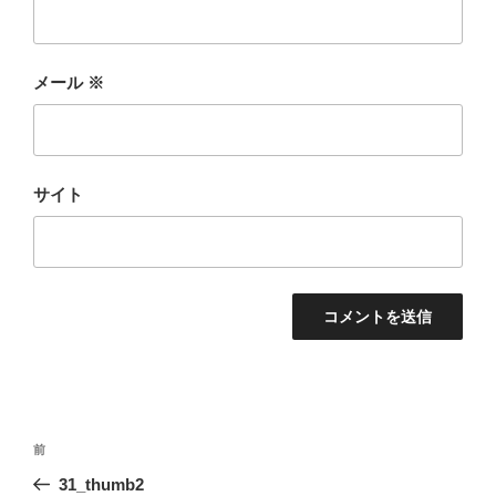
メール
※
サイト
投
前
前
稿
の
31_thumb2