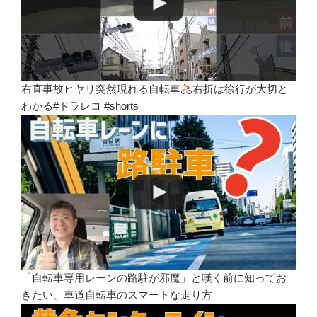
右直事故ヒヤリ突然現れる自転車
右折は徐行が大切と
わかる#ドラレコ #shorts
「自転車専用レーンの路駐が邪魔」と嘆く前に知ってお
きたい、車道自転車のスマートな走り方