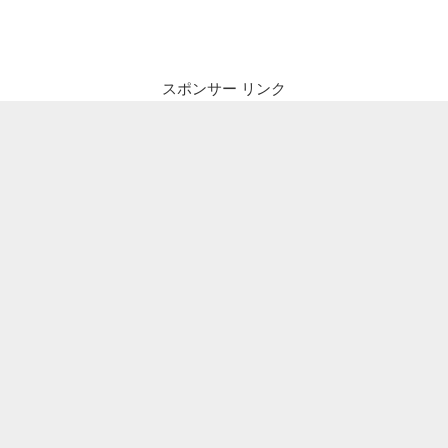
ナ
投
ビ
稿
ゲ
ー
スポンサー リンク
シ
ョ
ン