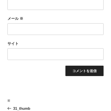
メール
※
サイト
投
前
前
稿
の
31_thumb