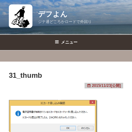
コ
ン
デフよん
テ
ジテ通どころかロードで外回り
ン
ツ
へ
メニュー
ス
キ
ッ
プ
31_thumb
2015/11/23[公開]