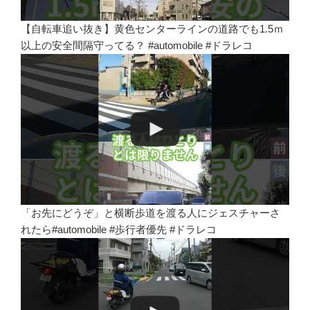
【自転車追い抜き】黄色センターラインの道路でも1.5ｍ
以上の安全間隔守ってる？ #automobile #ドラレコ
「お先にどうぞ」と横断歩道を渡る人にジェスチャーさ
れたら#automobile #歩行者優先 #ドラレコ