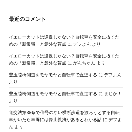
最近のコメント
イエローカットは違反じゃない？自転車を安全に抜くた
めの「新常識」と意外な盲点
に
デフよん
より
イエローカットは違反じゃない？自転車を安全に抜くた
めの「新常識」と意外な盲点
に
がんちゃん
より
豊玉陸橋側道をモヤモヤと自転車で直進する
に
デフよん
より
豊玉陸橋側道をモヤモヤと自転車で直進する
に
まじか！
より
道交法第38条で信号のない横断歩道を渡ろうとする自転
車がいたら車両には停止義務があるとわかる話
に
デフよ
ん
より