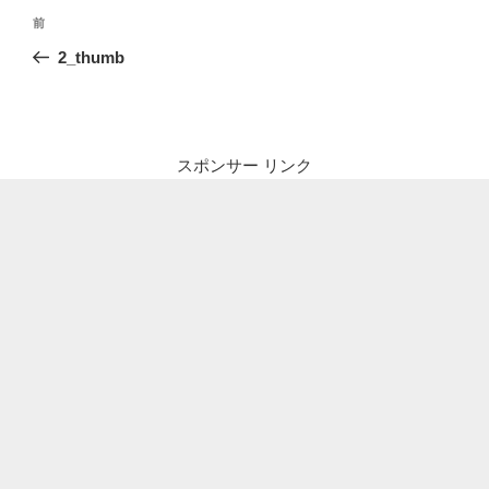
投
前
前
稿
の
2_thumb
ナ
投
ビ
稿
ゲ
ー
スポンサー リンク
シ
ョ
ン