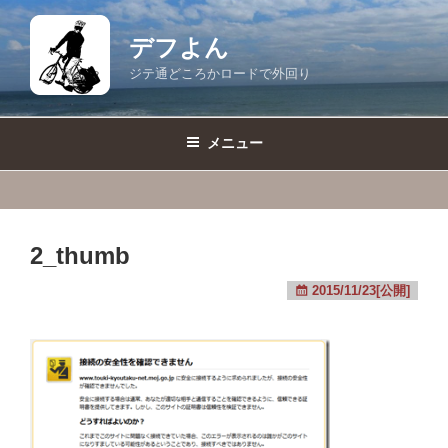
コ
ン
デフよん
テ
ジテ通どころかロードで外回り
ン
ツ
へ
メニュー
ス
キ
ッ
プ
2_thumb
2015/11/23[公開]