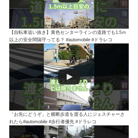
【自転車追い抜き】黄色センターラインの道路でも1.5ｍ
以上の安全間隔守ってる？ #automobile #ドラレコ
「お先にどうぞ」と横断歩道を渡る人にジェスチャーさ
れたら#automobile #歩行者優先 #ドラレコ