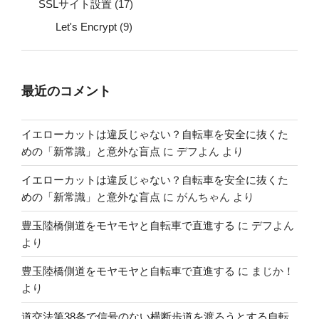
SSLサイト設置
(17)
Let's Encrypt
(9)
最近のコメント
イエローカットは違反じゃない？自転車を安全に抜くた
めの「新常識」と意外な盲点
に
デフよん
より
イエローカットは違反じゃない？自転車を安全に抜くた
めの「新常識」と意外な盲点
に
がんちゃん
より
豊玉陸橋側道をモヤモヤと自転車で直進する
に
デフよん
より
豊玉陸橋側道をモヤモヤと自転車で直進する
に
まじか！
より
道交法第38条で信号のない横断歩道を渡ろうとする自転