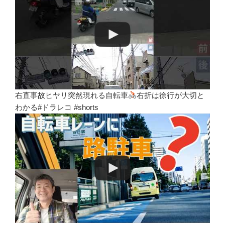
右直事故ヒヤリ突然現れる自転車
右折は徐行が大切と
わかる#ドラレコ #shorts