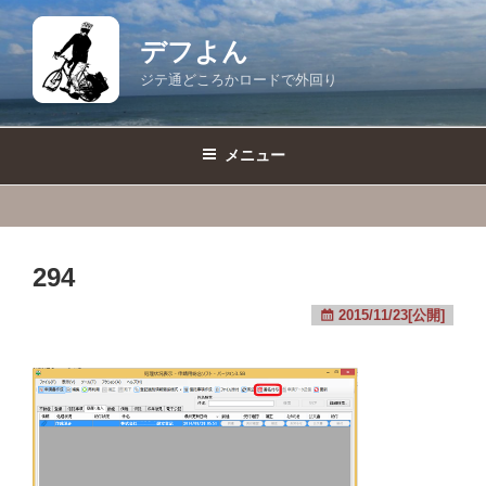
コ
ン
デフよん
テ
ジテ通どころかロードで外回り
ン
ツ
へ
メニュー
ス
キ
ッ
プ
294
2015/11/23[公開]