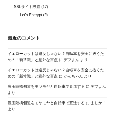
SSLサイト設置
(17)
Let's Encrypt
(9)
最近のコメント
イエローカットは違反じゃない？自転車を安全に抜くた
めの「新常識」と意外な盲点
に
デフよん
より
イエローカットは違反じゃない？自転車を安全に抜くた
めの「新常識」と意外な盲点
に
がんちゃん
より
豊玉陸橋側道をモヤモヤと自転車で直進する
に
デフよん
より
豊玉陸橋側道をモヤモヤと自転車で直進する
に
まじか！
より