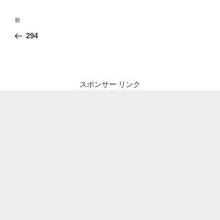
投
前
前
稿
の
294
ナ
投
ビ
稿
ゲ
ー
スポンサー リンク
シ
ョ
ン