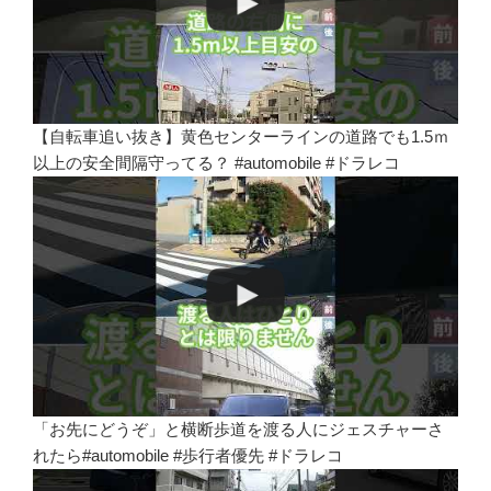
【自転車追い抜き】黄色センターラインの道路でも1.5ｍ
以上の安全間隔守ってる？ #automobile #ドラレコ
「お先にどうぞ」と横断歩道を渡る人にジェスチャーさ
れたら#automobile #歩行者優先 #ドラレコ