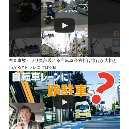
右直事故ヒヤリ突然現れる自転車
右折は徐行が大切と
わかる#ドラレコ #shorts