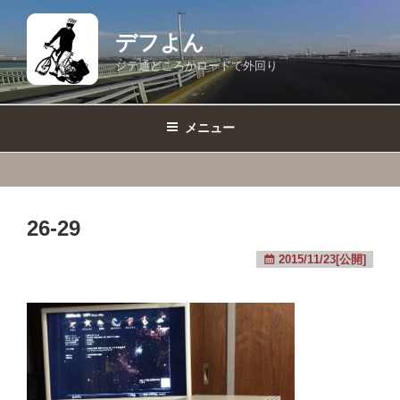
コ
ン
デフよん
テ
ジテ通どころかロードで外回り
ン
ツ
へ
メニュー
ス
キ
ッ
プ
26-29
2015/11/23[公開]