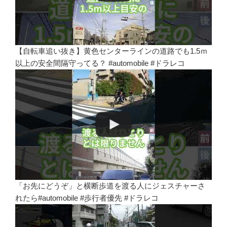
【自転車追い抜き】黄色センターラインの道路でも1.5ｍ
以上の安全間隔守ってる？ #automobile #ドラレコ
「お先にどうぞ」と横断歩道を渡る人にジェスチャーさ
れたら#automobile #歩行者優先 #ドラレコ