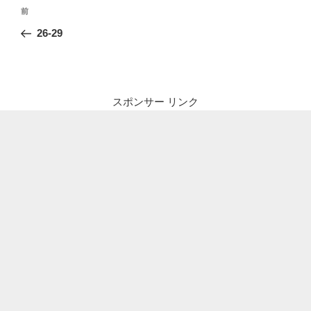
投
前
前
稿
の
26-29
ナ
投
ビ
稿
ゲ
ー
スポンサー リンク
シ
ョ
ン