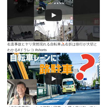
右直事故ヒヤリ突然現れる自転車
右折は徐行が大切と
わかる#ドラレコ #shorts