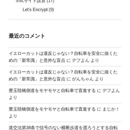
SSLサイト設置
(17)
Let's Encrypt
(9)
最近のコメント
イエローカットは違反じゃない？自転車を安全に抜くた
めの「新常識」と意外な盲点
に
デフよん
より
イエローカットは違反じゃない？自転車を安全に抜くた
めの「新常識」と意外な盲点
に
がんちゃん
より
豊玉陸橋側道をモヤモヤと自転車で直進する
に
デフよん
より
豊玉陸橋側道をモヤモヤと自転車で直進する
に
まじか！
より
道交法第38条で信号のない横断歩道を渡ろうとする自転